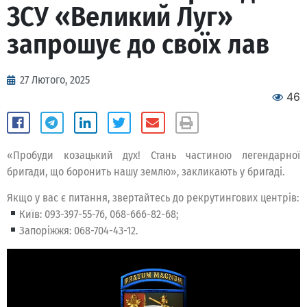
ЗСУ «Великий Луг»
запрошує до своїх лав
27 Лютого, 2025
46
«Пробуди козацький дух! Стань частиною легендарної
бригади, що боронить нашу землю», закликають у бригаді.
Якщо у вас є питання, звертайтесь до рекрутингових центрів:
Київ: 093-397-55-76, 068-666-82-68;
Запоріжжя: 068-704-43-12.
Відеопрогравач