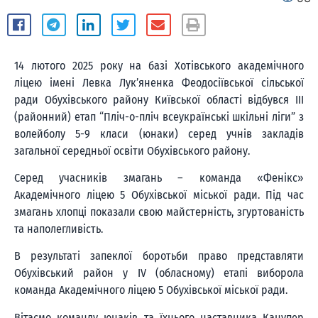
14 лютого 2025 року на базі Хотівського академічного
ліцею імені Левка Лук’яненка Феодосіївської сільської
ради Обухівського району Київської області відбувся ІІІ
(районний) етап “Пліч-о-пліч всеукраїнські шкільні ліги” з
волейболу 5-9 класи (юнаки) серед учнів закладів
загальної середньої освіти Обухівського району.
Серед учасників змагань – команда «Фенікс»
Академічного ліцею 5 Обухівської міської ради. Під час
змагань хлопці показали свою майстерність, згуртованість
та наполегливість.
В результаті запеклої боротьби право представляти
Обухівський район у IV (обласному) етапі виборола
команда Академічного ліцею 5 Обухівської міської ради.
Вітаємо команду юнаків та їхнього наставника Канупер