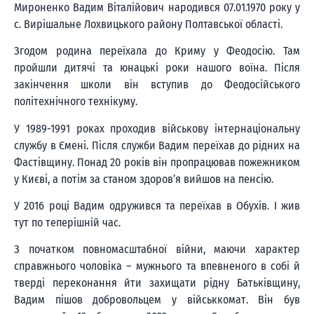
Мироненко Вадим Віталійович народився 07.01.1970 року у
с. Вирішальне Лохвицького району Полтавської області.
Згодом родина переїхала до Криму у Феодосію. Там
пройшли дитячі та юнацькі роки нашого воїна. Після
закінчення школи він вступив до Феодосійського
політехнічного технікуму.
У 1989-1991 роках проходив військову інтернаціональну
службу в Ємені. Після служби Вадим переїхав до рідних на
Фастівщину. Понад 20 років він пропрацював пожежником
у Києві, а потім за станом здоров’я вийшов на пенсію.
У 2016 році Вадим одружився та переїхав в Обухів. І жив
тут по теперішній час.
З початком повномасштабної війни, маючи характер
справжнього чоловіка – мужнього та впевненого в собі й
тверді переконання йти захищати рідну Батьківщину,
Вадим пішов добровольцем у військкомат. Він був