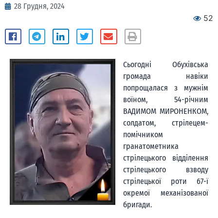
28 Грудня, 2024
52
Сьогодні Обухівська
громада навіки
попрощалася з мужнім
воїном, 54-річним
ВАДИМОМ МИРОНЕНКОМ,
солдатом, стрілецем-
помічником
гранатометника
стрілецького відділення
стрілецького взводу
стрілецької роти 67-ї
окремої механізованої
бригади.