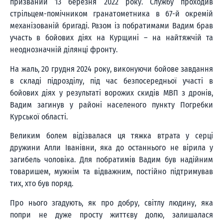
призваний 13 березня 2022 року. Службу проходив
стрільцем-помічником гранатометника в 67-й окремій
механізованій бригаді. Разом із побратимами Вадим брав
участь в бойових діях на Курщині – на найтяжчій та
неоднозначній ділянці фронту.
На жаль, 20 грудня 2024 року, виконуючи бойове завдання
в складі підрозділу, під час безпосередньої участі в
бойових діях у результаті ворожих скидів МВП з дронів,
Вадим загинув у районі населеного пункту Погребки
Курської області.
Великим болем відізвалася ця тяжка втрата у серці
дружини Алли Іванівни, яка до останнього не вірила у
загибель чоловіка. Для побратимів Вадим був надійним
товаришем, мужнім та відважним, постійно підтримував
тих, хто був поряд.
Про нього згадують, як про добру, світлу людину, яка
попри не дуже просту життєву долю, залишалася