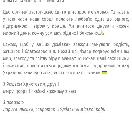
долати найскладніші виклики.
Цьогоріч ми зустрічаємо свято в непростих умовах. Та навіть
у такі часи наші серця палають любов’ю одне до одного,
підтримкою і вірою у краще. Ми вчимося цінувати кожен
мирний день, кожну усмішку рідних і близьких.
Бажаю, щоб у ваших домівках завжди панували радість,
затишок і благословення. Нехай це Різдво подарує всім нам
мир, злагоду та світлу віру в майбутнє. Нехай наші захисники
і захисниці повертаються додому живими і здоровими, а над
Україною запанує тиша, за якою ми так скучили.
З Різдвом Христовим, друзі!
Миру, добра і любові кожному з вас!
З повагою
Лариса Ільєнко, секретар Обухівської міської ради