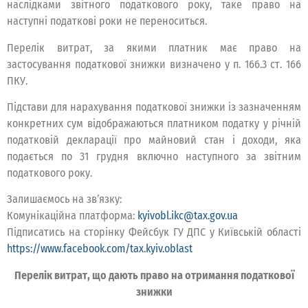
наслідками звітного податкового року, таке право на
наступні податкові роки не переноситься.
Перелік витрат, за якими платник має право на
застосування податкової знижки визначено у п. 166.3 ст. 166
ПКУ.
Підстави для нарахування податкової знижки із зазначенням
конкретних сум відображаються платником податку у річній
податковій декларації про майновий стан і доходи, яка
подається по 31 грудня включно наступного за звітним
податкового року.
Залишаємось на зв’язку:
Комунікаційна платформа:
kyivobl.ikc@tax.gov.ua
Підписатись на сторінку Фейсбук ГУ ДПС у Київській області
https://www.facebook.com/tax.kyiv.oblast
Перелік витрат, що дають право на отримання податкової
знижки