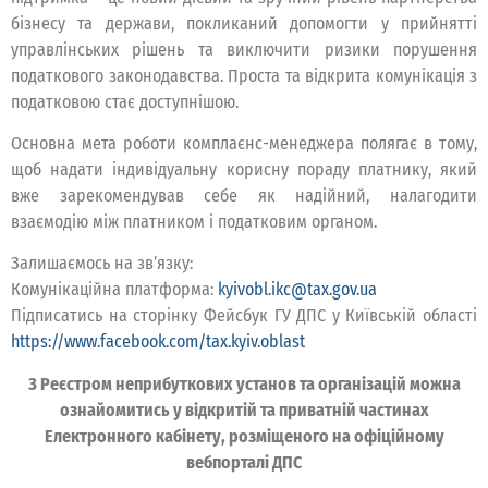
бізнесу та держави, покликаний допомогти у прийнятті
управлінських рішень та виключити ризики порушення
податкового законодавства. Проста та відкрита комунікація з
податковою стає доступнішою.
Основна мета роботи комплаєнс-менеджера полягає в тому,
щоб надати індивідуальну корисну пораду платнику, який
вже зарекомендував себе як надійний, налагодити
взаємодію між платником і податковим органом.
Залишаємось на зв’язку:
Комунікаційна платформа:
kyivobl.ikc@tax.gov.ua
Підписатись на сторінку Фейсбук ГУ ДПС у Київській області
https://www.facebook.com/tax.kyiv.oblast
З Реєстром неприбуткових установ та організацій можна
ознайомитись у відкритій та приватній частинах
Електронного кабінету, розміщеного на офіційному
вебпорталі ДПС