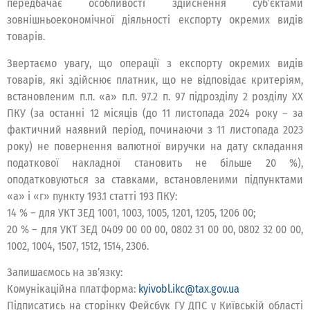
передбачає особливості здійснення суб’єктами
зовнішньоекономічної діяльності експорту окремих видів
товарів.
Звертаємо увагу, що операції з експорту окремих видів
товарів, які здійснює платник, що не відповідає критеріям,
встановленим п.п. «а» п.п. 97.2 п. 97 підрозділу 2 розділу ХХ
ПКУ (за останні 12 місяців (до 11 листопада 2024 року – за
фактичний наявний період, починаючи з 11 листопада 2023
року) не повернення валютної виручки на дату складання
податкової накладної становить не більше 20 %),
оподатковуються за ставками, встановленими підпунктами
«а» і «г» пункту 193.1 статті 193 ПКУ:
14 % – для УКТ ЗЕД 1001, 1003, 1005, 1201, 1205, 1206 00;
20 % – для УКТ ЗЕД 0409 00 00 00, 0802 31 00 00, 0802 32 00 00,
1002, 1004, 1507, 1512, 1514, 2306.
Залишаємось на зв’язку:
Комунікаційна платформа:
kyivobl.ikc@tax.gov.ua
Підписатись на сторінку Фейсбук ГУ ДПС у Київській області