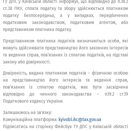
ГУ ДПС у Київській області інформує, що відповідно до п.38.2
ст.38 ПКУ, сплата податку та збору здійснюється платником
податку безпосередньо, а у випадках, передбачених
податковим законодавством, податковим агентом, або
представником платника податку.
Представником платника податків визначаються особи, які
можуть здійснювати представництво його законних інтересів
та ведення справ, пов’язаних із сплатою податків, на підставі
закону або довіреності.
Довіреність, видана платником податків – фізичною особою
на представництво його інтересів та ведення справ,
пов’язаних із сплатою податків, має бути засвідчена
відповідно до чинного законодавства – п.19.2 ст.19
Податкового кодексу України.
Залишаємось на зв’язку:
Комунікаційна платформа:
kyivobl.ikc@tax.gov.ua
Підписатись на сторінку Фейсбук ГУ ДПС у Київській області