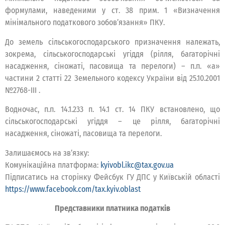
формулами, наведеними у ст. 38 прим. 1 «Визначення
мінімального податкового зобов’язання» ПКУ.
До земель сільськогосподарського призначення належать,
зокрема, сільськогосподарські угіддя (рілля, багаторічні
насадження, сіножаті, пасовища та перелоги) – п.п. «а»
частини 2 статті 22 Земельного кодексу України від 25.10.2001
№2768-ІІI .
Водночас, п.п. 14.1.233 п. 14.1 ст. 14 ПКУ встановлено, що
сільськогосподарські угіддя – це рілля, багаторічні
насадження, сіножаті, пасовища та перелоги.
Залишаємось на зв’язку:
Комунікаційна платформа:
kyivobl.ikc@tax.gov.ua
Підписатись на сторінку Фейсбук ГУ ДПС у Київській області
https://www.facebook.com/tax.kyiv.oblast
Представники платника податків