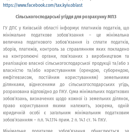
https://www.facebook.com/tax.kyiv.oblast
Сільськогосподарські угіддя для розрахунку МПЗ
ГУ ДПС у Київській області інформує платників податків, що
мінімальне податкове зобов’язання – це мінімальна
величина податкового зобов’язання із сплати податків,
зборів, платежів, контроль за справлянням яких покладено
на контролюючі органи, пов’язаних з виробництвом та
реалізацією власної сільськогосподарської продукції та/або з
власністю та/або користуванням (орендою, суборендою,
емфітевзисом, постійним користуванням) земельними
ділянками, віднесеними до сільськогосподарських угідь,
розрахована відповідно до ПКУ. Сума мінімальних податкових
зобов’язань, визначених щодо кожної із земельних ділянок,
право користування якими належить, зокрема, одній
юридичній особі є загальним мінімальним податковим
зобов’язанням – п.п. 14.1.114 прим. 2 п. 14.1 ст. 14 ПКУ.
Мінімальне податкове зобов’язання обчислюється за