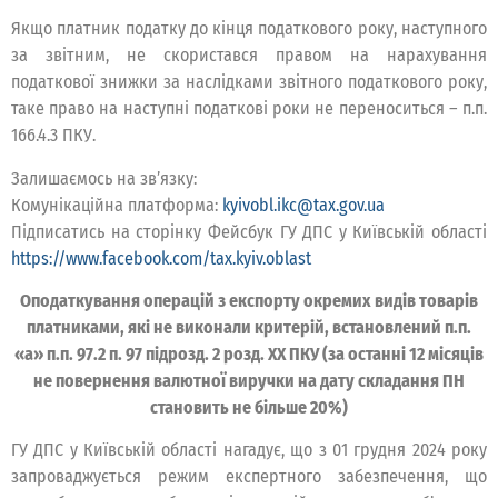
Якщо платник податку до кінця податкового року, наступного
за звітним, не скористався правом на нарахування
податкової знижки за наслідками звітного податкового року,
таке право на наступні податкові роки не переноситься – п.п.
166.4.3 ПКУ.
Залишаємось на зв’язку:
Комунікаційна платформа:
kyivobl.ikc@tax.gov.ua
Підписатись на сторінку Фейсбук ГУ ДПС у Київській області
https://www.facebook.com/tax.kyiv.oblast
Оподаткування операцій з експорту окремих видів товарів
платниками, які не виконали критерій, встановлений п.п.
«а» п.п. 97.2 п. 97 підрозд. 2 розд. ХХ ПКУ (за останні 12 місяців
не повернення валютної виручки на дату складання ПН
становить не більше 20%)
ГУ ДПС у Київській області нагадує, що з 01 грудня 2024 року
запроваджується режим експертного забезпечення, що