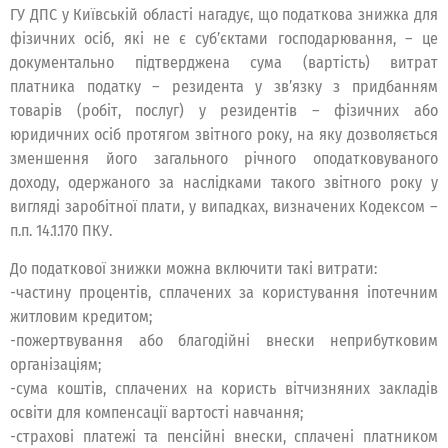
ГУ ДПС у Київській області нагадує, що податкова знижка для
фізичних осіб, які не є суб’єктами господарювання, – це
документально підтверджена сума (вартість) витрат
платника податку – резидента у зв’язку з придбанням
товарів (робіт, послуг) у резидентів – фізичних або
юридичних осіб протягом звітного року, на яку дозволяється
зменшення його загального річного оподатковуваного
доходу, одержаного за наслідками такого звітного року у
вигляді заробітної плати, у випадках, визначених Кодексом –
п.п. 14.1.170 ПКУ.
До податкової знижки можна включити такі витрати:
-частину процентів, сплачених за користування іпотечним
житловим кредитом;
-пожертвування або благодійні внески неприбутковим
організаціям;
-сума коштів, сплачених на користь вітчизняних закладів
освіти для компенсації вартості навчання;
-страхові платежі та пенсійні внески, сплачені платником