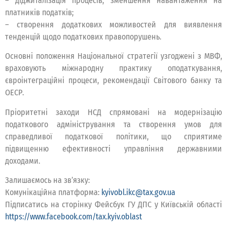
– діджиталізація процесів, зменшення навантаження на
платників податків;
– створення додаткових можливостей для виявлення
тенденцій щодо податкових правопорушень.
Основні положення Національної стратегії узгоджені з МВФ,
враховують міжнародну практику оподаткування,
євроінтеграційні процеси, рекомендації Світового банку та
ОЕСР.
Пріоритетні заходи НСД спрямовані на модернізацію
податкового адміністрування та створення умов для
справедливої податкової політики, що сприятиме
підвищенню ефективності управління державними
доходами.
Залишаємось на зв’язку:
Комунікаційна платформа:
kyivobl.ikc@tax.gov.ua
Підписатись на сторінку Фейсбук ГУ ДПС у Київській області
https://www.facebook.com/tax.kyiv.oblast