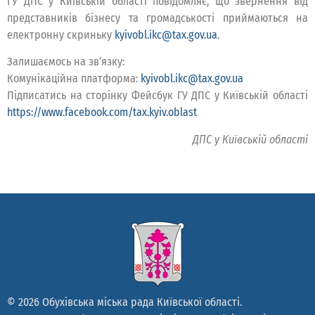
ГУ ДПС у Київській області повідомляє, що звернення від
представників бізнесу та громадськості приймаються на
електронну скриньку
kyivobl.ikc@tax.gov.ua
.
Залишаємось на зв’язку:
Комунікаційна платформа:
kyivobl.ikc@tax.gov.ua
Підписатись на сторінку Фейсбук ГУ ДПС у Київській області
https://www.facebook.com/tax.kyiv.oblast
ДПС у Київській області
© 2026 Обухівська міська рада Київської області.