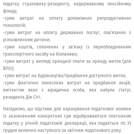
податку страховику-резиденту, недержавному пенсійному
фонду;
-суми витрат на оплату допоміжних репродуктивних
технологій;
-суми витрат на оплату державних послуг, пов’язаних з
усиновленням дитини;
-суми коштів, сплачених у зв’язку із переобладнанням
транспортного засобу на біопаливо;
-суми витрат у вигляді орендної плати за оренду житла (для
ВПО);
-суми витрат на будівництво/придбання доступного житла;
-сума фактично понесених витрат на придбання акцій,
емітентом яких є юридична особа, яка набула статус
резидента Дія Сіті.
Нагадаємо, що підстави для нарахування податкової знижки
із зазначенням конкретних сум відображаються платником
податку у річній податковій декларації, яка подається по 31
грудня включно наступного за звітним податкового року.