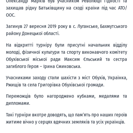
Олександр Марків був учасником Революції Гідності та
захищав рідну Батьківщину на сході країни під час АТО/
ООС.
Загинув 27 вересня 2019 року в с. Луганське, Бахмутського
району Донецької області.
На відкритті турніру були присутні начальник відділу
молоді, фізичної культури та спорту виконавчого комітету
Обухівської міської ради Максим Єльський та сестра
загиблого Героя – Ірина Смиковська.
Учасниками заходу стали шахісти з міст Обухів, Українка,
Ржищів та села Григорівка Обухівської громади.
Переможців було нагороджено кубками, медалями та
дипломами.
Такі турніри вкотре доводять, що пам’ять про наших героїв
житиме вічно у серцях вдячних земляків та усіх українців.