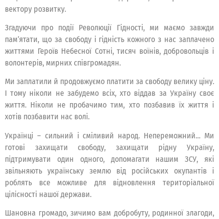
вектору розвитку.
Згадуючи про події Революції Гідності, ми маємо завжди
пам’ятати, що за свободу і гідність кожного з нас заплачено
життями Героїв Небесної Сотні, тисяч воїнів, добровольців і
волонтерів, мирних співгромадян.
Ми заплатили й продовжуємо платити за свободу велику ціну.
І тому ніколи не забудемо всіх, хто віддав за Україну своє
життя. Ніколи не пробачимо тим, хто позбавив їх життя і
хотів позбавити нас волі.
Українці – сильний і сміливий народ. Непереможний… Ми
готові захищати свободу, захищати рідну Україну,
підтримувати один одного, допомагати нашим ЗСУ, які
звільняють українську землю від російських окупантів і
роблять все можливе для відновлення територіальної
цілісності нашої держави.
Шановна громадо, зичимо вам добробуту, родинної злагоди,