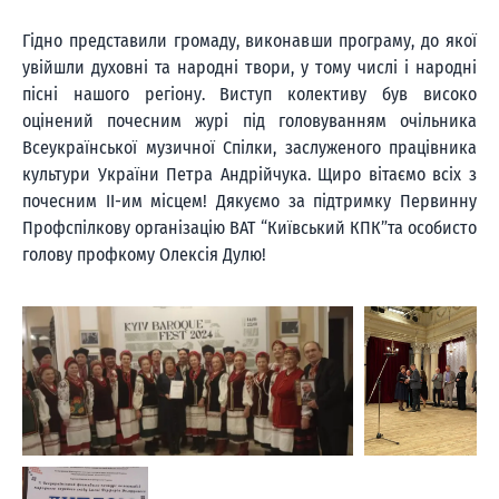
Гідно представили громаду, виконавши програму, до якої
увійшли духовні та народні твори, у тому числі і народні
пісні нашого регіону. Виступ колективу був високо
оцінений почесним журі під головуванням очільника
Всеукраїнської музичної Спілки, заслуженого працівника
культури України Петра Андрійчука. Щиро вітаємо всіх з
почесним ІІ-им місцем! Дякуємо за підтримку Первинну
Профспілкову організацію ВАТ “Київський КПК”та особисто
голову профкому Олексія Дулю!