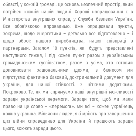
області, у кожній громаді. Це основа. Безпечний простір, який
потрібен кожній нашій людині. Хороші напрацювання є в
Міністерства внутрішніх справ, у Служби безпеки України.
Все обов’язково впровадимо. Вже опрацювали пункти,
зокрема, щодо енергетики – детально все підготовлено – і
щодо зброї: нашого виробництва, нашої співпраці з
партнерами. Загалом 10 пунктів, які будуть представлені
наступного тижня, і під кожен пункт разом з українським
громадянським суспільством, разом з усіма, хто готовий
доповнювати раціональними ідеями, із бізнесом ми
підготуємо фактично базовий, доктринальний документ для
України, для нашої стійкості. З чіткими додатками.
Покроково. Те, як ми спрямуємо наші внутрішні можливості
заради української перемоги. Заради того, щоб ми мали
право на це слово – «перемога». Ми всі – кожен українець,
кожна українка. Мільйони людей, які мріють про завершення
цієї війни справедливо для України й працюють заради
цього, воюють заради цього.