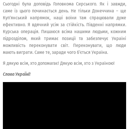
Сьогодні була доповідь Головкома Сирського. Як і завжди,
саме із цього починається день. Не тільки Донеччина – ще
Куп’янський напрямок, наші воїни там спрацювали дуже
ефективно. Я вдячний усім за стійкість. Південні напрямки.
Курська операція. Пишаюся всіма нашими людьми, кожним
підрозділом, який тримає позиції та забезпечує Україні
можливість переконувати світ. Переконувати, що люди
мають виграти. Саме те, заради чого б’ється Україна.
Я дякую всім, хто допомагає! Дякую всім, хто з Україною!
Слава Україні!