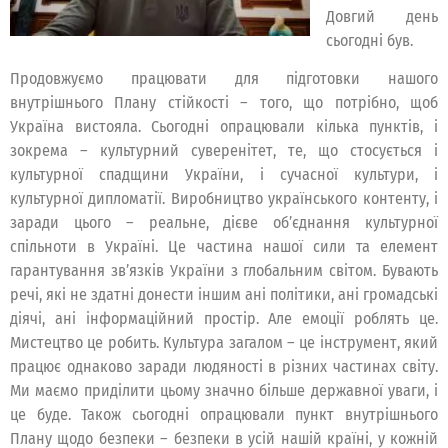
Довгий день
сьогодні був.
Продовжуємо працювати для підготовки нашого
внутрішнього Плану стійкості – того, що потрібно, щоб
Україна вистояла. Сьогодні опрацювали кілька пунктів, і
зокрема – культурний суверенітет, те, що стосується і
культурної спадщини України, і сучасної культури, і
культурної дипломатії. Виробництво українського контенту, і
заради цього – реальне, дієве об’єднання культурної
спільноти в Україні. Це частина нашої сили та елемент
гарантування зв’язків України з глобальним світом. Бувають
речі, які не здатні донести іншим ані політики, ані громадські
діячі, ані інформаційний простір. Але емоції роблять це.
Мистецтво це робить. Культура загалом – це інструмент, який
працює однаково заради людяності в різних частинах світу.
Ми маємо приділити цьому значно більше державної уваги, і
це буде. Також сьогодні опрацювали пункт внутрішнього
Плану щодо безпеки – безпеки в усій нашій країні, у кожній