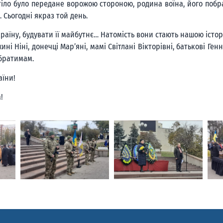
и тіло було передане ворожою стороною, родина воїна, його поб
. Сьогодні якраз той день.
країну, будувати її майбутнє… Натомість вони стають нашою істор
 Ніні, донечці Мар’яні, мамі Світлані Вікторівні, батькові Генна
обратимам.
аїни!
!