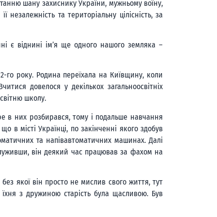
станню шану захиснику України, мужньому воїну,
ї незалежність та територіальну цілісність, за
ні є віднині ім’я ще одного нашого земляка –
92-го року. Родина переїхала на Київщину, коли
читися довелося у декількох загальноосвітніх
освітню школу.
ре в них розбирався, тому і подальше навчання
що в місті Українці, по закінченні якого здобув
оматичних та напівавтоматичних машинах. Далі
служивши, він деякий час працював за фахом на
 без якої він просто не мислив свого життя, тут
 їхня з дружиною старість була щасливою. Був