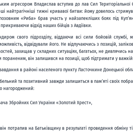
ьким агресором Владислав вступив до лав Сил Територіальної 
 найтрагічніші тижні кривавої битви: йому довелось стримуват
озовним «Риба» брав участь у найзапекліших боях під Куп’янс
прикриваючи відхід наших бійців з Авдіївки.
диром свого підрозділу, віддаючи всі сили бойовій службі, 
жливість, відвідували його. Не відлучаючись з позицій, заліко
ивостей, захищав у складних ситуаціях, багатьох, не дивлячись н
и пораненим, він залишився на позиції, щоб підтримати у важкій 
завдання в районі населеного пункту Ласточкине Донецької облас
бельний та позитивний завжди залишиться в пам’яті своїх побрат
во нагороджений:
ача Збройних Сил України «Золотий Хрест»,
ін потрапив на Батьківщину в результаті проведення обміну ті