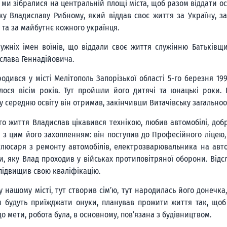
 ми зібралися на центральній площі міста, щоб разом віддати о
у Владиславу Рибному, який віддав своє життя за Україну, за ї
 та за майбутнє кожного українця.
ужніх імен воїнів, що віддали своє життя служінню Батьківщи
слава Геннадійовича.
одився у місті Мелітополь Запорізької області 5-го березня 19
ося вісім років. Тут пройшли його дитячі та юнацькі роки. В
у середню освіту він отримав, закінчивши Витачівську загально
го життя Владислав цікавився технікою, любив автомобілі, доб
 з цим його захопленням: він поступив до Професійного ліцею, 
слюсаря з ремонту автомобілів, електрозварювальника на авт
и, яку Влад проходив у військах протиповітряної оборони. Від
підвищив свою кваліфікацію.
нашому місті, тут створив сім’ю, тут народилась його донечка,
м будуть приїжджати онуки, планував прожити життя так, щоб
 мети, робота була, в основному, пов’язана з будівництвом.