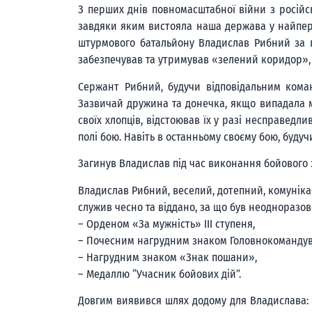
З перших днів повномасштабної війни з російс
завдяки яким вистояла наша держава у найперші
штурмового батальйону Владислав Рибний за п
забезпечував та утримував «зелений коридор», 
Сержант Рибний, будучи відповідальним коман
Зазвичай дружина та донечка, якщо випадала мо
своїх хлопців, відстоював їх у разі несправедл
полі бою. Навіть в останньому своєму бою, будуч
Загинув Владислав під час виконання бойового 
Владислав Рибний, веселий, дотепний, комуніка
служив чесно та віддано, за що був неодноразо
– Орденом «За мужність» ІІІ ступеня,
– Почесним нагрудним знаком Головнокомандув
– Нагрудним знаком «Знак пошани»,
– Медаллю “Учасник бойових дій”.
Довгим виявився шлях додому для Владислава: в