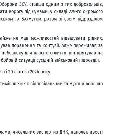
Оборони ЗСУ, ставши одним з тих добровольців,
и ворога під Сумами, у складі 225-го окремого
ьком та Бахмутом, разом зі своїм підрозділом
майже не мав можливостей відвідувати рідних.
вував поранення та контузії. Адже переживав за
а небезпеку для власного життя, він врятував на
бойовій ситуації сусідній військовий підрозділ.
ті 20 лютого 2024 року.
имів ще й як відповідальний та мужній воїн, що
лами, чисельних експертиз ДНК, наполегливості