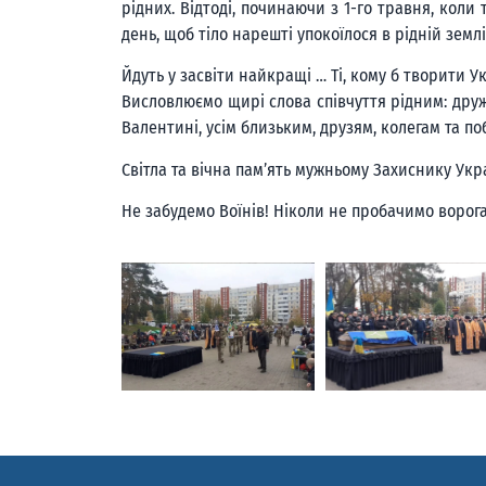
рідних. Відтоді, починаючи з 1-го травня, кол
день, щоб тіло нарешті упокоїлося в рідній землі
Йдуть у засвіти найкращі … Ті, кому б творити У
Висловлюємо щирі слова співчуття рідним: дружині
Валентині, усім близьким, друзям, колегам та п
Світла та вічна пам’ять мужньому Захиснику Укр
Не забудемо Воїнів! Ніколи не пробачимо ворога