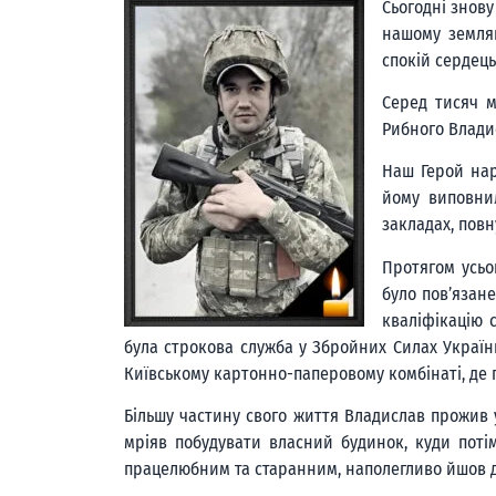
Сьогодні знову
нашому земляк
спокій сердець
Серед тисяч м
Рибного Влади
Наш Герой нар
йому виповнил
закладах, повн
Протягом усьо
було пов’язане
кваліфікацію 
була строкова служба у Збройних Силах Україн
Київському картонно-паперовому комбінаті, де 
Більшу частину свого життя Владислав прожив у 
мріяв побудувати власний будинок, куди поті
працелюбним та старанним, наполегливо йшов до