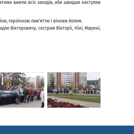
ратими вжили всіх заходів, аби швидше наступив
ією, героїчною пам’яттю і вічним болем.
дію Вікторовичу, сестрам Вікторії, Ніні, Марині,