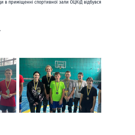
ади в приміщенні спортивної зали ОЦКіД відбувся
”