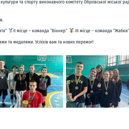
ї культури та спорту виконавчого комітету Обухівської міської р
в.
ата”
ІІ місце – команда “Віннер”
ІІІ місце – команда “Жабки
ми та медалями. Успіхів вам та нових перемог!