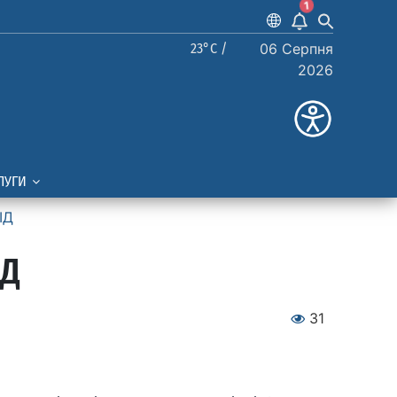
1
23°C /
06 Серпня
2026
ЛУГИ
ІД
ІД
31