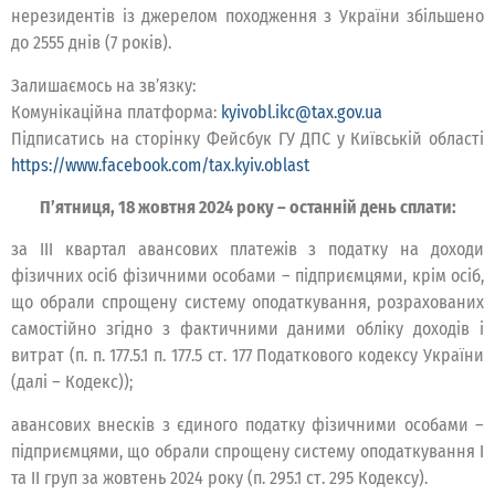
нерезидентів із джерелом походження з України збільшено
до 2555 днів (7 років).
Залишаємось на зв’язку:
Комунікаційна платформа:
kyivobl.ikc@tax.gov.ua
Підписатись на сторінку Фейсбук ГУ ДПС у Київській області
https://www.facebook.com/tax.kyiv.oblast
П’ятниця, 18 жовтня 2024 року – останній день сплати:
за ІІІ квартал авансових платежів з податку на доходи
фізичних осіб фізичними особами – підприємцями, крім осіб,
що обрали спрощену систему оподаткування, розрахованих
самостійно згідно з фактичними даними обліку доходів і
витрат (п. п. 177.5.1 п. 177.5 ст. 177 Податкового кодексу України
(далі – Кодекс));
авансових внесків з єдиного податку фізичними особами –
підприємцями, що обрали спрощену систему оподаткування І
та ІІ груп за жовтень 2024 року (п. 295.1 ст. 295 Кодексу).