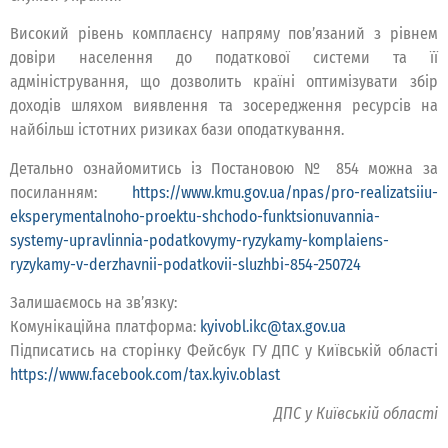
Високий рівень комплаєнсу напряму пов’язаний з рівнем
довіри населення до податкової системи та її
адміністрування, що дозволить країні оптимізувати збір
доходів шляхом виявлення та зосередження ресурсів на
найбільш істотних ризиках бази оподаткування.
Детально ознайомитись із Постановою № 854 можна за
посиланням:
https://www.kmu.gov.ua/npas/pro-realizatsiiu-
eksperymentalnoho-proektu-shchodo-funktsionuvannia-
systemy-upravlinnia-podatkovymy-ryzykamy-komplaiens-
ryzykamy-v-derzhavnii-podatkovii-sluzhbi-854-250724
Залишаємось на зв’язку:
Комунікаційна платформа:
kyivobl.ikc@tax.gov.ua
Підписатись на сторінку Фейсбук ГУ ДПС у Київській області
https://www.facebook.com/tax.kyiv.oblast
ДПС у Київській області