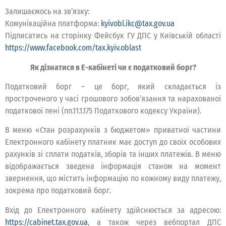
Залишаємось на зв’язку:
Комунікаційна платформа:
kyivobl.ikc@tax.gov.ua
Підписатись на сторінку Фейсбук ГУ ДПС у Київській області
https://www.facebook.com/tax.kyiv.oblast
Як дізнатися в Е-кабінеті чи є податковий борг?
Податковий борг – це борг, який складається із
простроченого у часі грошового зобов’язання та нарахованої
податкової пені (пп.11.1.175 Податкового кодексу України).
В меню «Стан розрахунків з бюджетом» приватної частини
Електронного кабінету платник має доступ до своїх особових
рахунків зі сплати податків, зборів та інших платежів. В меню
відображається зведена інформація станом на момент
звернення, що містить інформацію по кожному виду платежу,
зокрема про податковий борг.
Вхід до Електронного кабінету здійснюється за адресою:
https://cabinet.tax.gov.ua
, а також через вебпортал ДПС