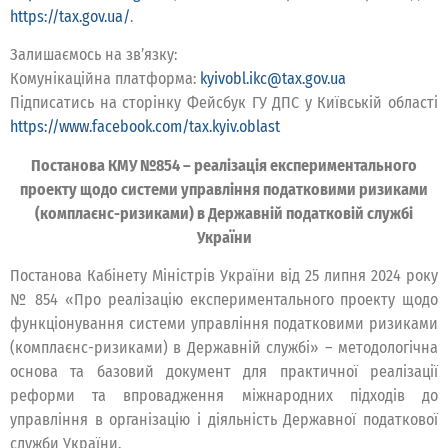
https://tax.gov.ua/
.
Залишаємось на зв’язку:
Комунікаційна платформа:
kyivobl.ikc@tax.gov.ua
Підписатись на сторінку Фейсбук ГУ ДПС у Київській області
https://www.facebook.com/tax.kyiv.oblast
Постанова КМУ №854 – реалізація експериментального
проекту щодо системи управління податковими ризиками
(комплаєнс-ризиками) в Державній податковій службі
України
Постанова Кабінету Міністрів України від 25 липня 2024 року
№ 854 «Про реалізацію експериментального проекту щодо
функціонування системи управління податковими ризиками
(комплаєнс-ризиками) в Державній службі» – методологічна
основа та базовий документ для практичної реалізації
реформи та впровадження міжнародних підходів до
управління в організацію і діяльність Державної податкової
служби України.