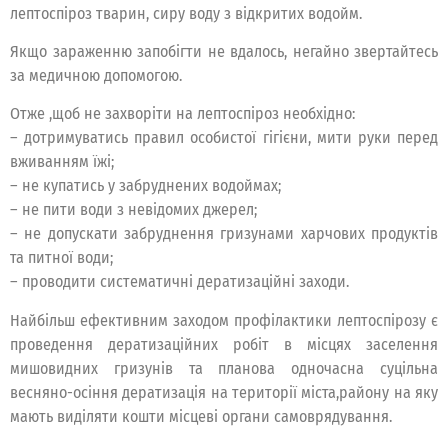
лептоспіроз тварин, сиру воду з відкритих водойм.
Якщо зараженню запобігти не вдалось, негайно звертайтесь
за медичною допомогою.
Отже ,щоб не захворіти на лептоспіроз необхідно:
– дотримуватись правил особистої гігієни, мити руки перед
вживанням їжі;
– не купатись у забруднених водоймах;
– не пити води з невідомих джерел;
– не допускати забруднення гризунами харчових продуктів
та питної води;
– проводити систематичні дератизаційні заходи.
Найбільш ефективним заходом профілактики лептоспірозу є
проведення дератизаційних робіт в місцях заселення
мишовидних гризунів та планова одночасна суцільна
весняно-осіння дератизація на території міста,району на яку
мають виділяти кошти місцеві органи самоврядування.