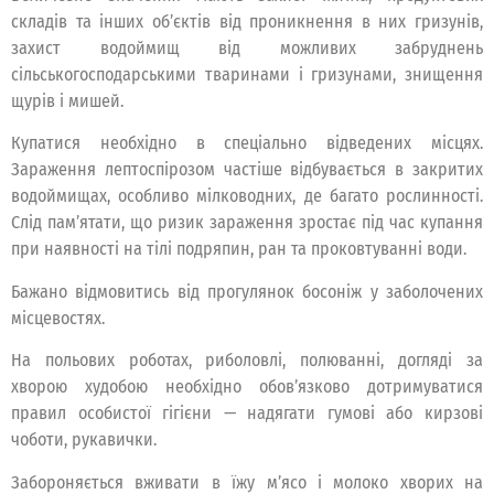
складів та інших об’єктів від проникнення в них гризунів,
захист водоймищ від можливих забруднень
сільськогосподарськими тваринами і гризунами, знищення
щурів і мишей.
Купатися необхідно в спеціально відведених місцях.
Зараження лептоспірозом частіше відбувається в закритих
водоймищах, особливо мілководних, де багато рослинності.
Слід пам’ятати, що ризик зараження зростає під час купання
при наявності на тілі подряпин, ран та проковтуванні води.
Бажано відмовитись від прогулянок босоніж у заболочених
місцевостях.
На польових роботах, риболовлі, полюванні, догляді за
хворою худобою необхідно обов’язково дотримуватися
правил особистої гігієни — надягати гумові або кирзові
чоботи, рукавички.
Забороняється вживати в їжу м’ясо і молоко хворих на