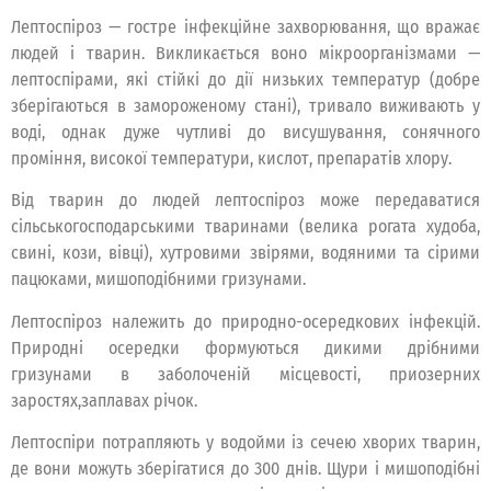
Лептоспіроз — гостре інфекційне захворювання, що вражає
людей і тварин. Викликається воно мікроорганізмами —
лептоспірами, які стійкі до дії низьких температур (добре
зберігаються в замороженому стані), тривало виживають у
воді, однак дуже чутливі до висушування, сонячного
проміння, високої температури, кислот, препаратів хлору.
Від тварин до людей лептоспіроз може передаватися
сільськогосподарськими тваринами (велика рогата худоба,
свині, кози, вівці), хутровими звірями, водяними та сірими
пацюками, мишоподібними гризунами.
Лептоспіроз належить до природно-осередкових інфекцій.
Природні осередки формуються дикими дрібними
гризунами в заболоченій місцевості, приозерних
заростях,заплавах річок.
Лептоспіри потрапляють у водойми із сечею хворих тварин,
де вони можуть зберігатися до 300 днів. Щури і мишоподібні