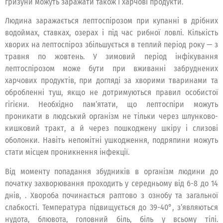
гризуни можуть заражати також і харчові продукти.
Людина заражається лептоспірозом при купанні в дрібних
водоймах, ставках, озерах і під час рибної ловлі. Кількість
хворих на лептоспіроз збільшується в теплий період року — з
травня по жовтень. У зимовий період інфікування
лептоспірозом може бути при вживанні забруднених
харчових продуктів, при догляді за хворими тваринами та
обробленні туш, якщо не дотримуються правил особистої
гігієни. Необхідно пам’ятати, що лептоспіри можуть
проникати в людський організм не тільки через шлунково-
кишковий тракт, а й через пошкоджену шкіру і слизові
оболонки. Навіть непомітні ушкодження, подряпини можуть
стати місцем проникнення інфекції.
Від моменту попадання збудників в організм людини до
початку захворювання проходить у середньому від 6-8 до 14
днів, . Хвороба починається раптово з ознобу та загальної
слабкості. Температура підвищується до 39-40°, з’являються
нудота, блювота, головний біль, біль у всьому тілі.