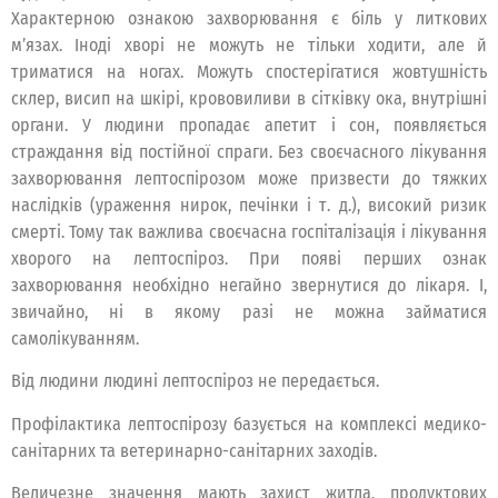
Характерною ознакою захворювання є біль у литкових
м’язах. Іноді хворі не можуть не тільки ходити, але й
триматися на ногах. Можуть спостерігатися жовтушність
склер, висип на шкірі, крововиливи в сітківку ока, внутрішні
органи. У людини пропадає апетит і сон, появляється
страждання від постійної спраги. Без своєчасного лікування
захворювання лептоспірозом може призвести до тяжких
наслідків (ураження нирок, печінки і т. д.), високий ризик
смерті. Тому так важлива своєчасна госпіталізація і лікування
хворого на лептоспіроз. При появі перших ознак
захворювання необхідно негайно звернутися до лікаря. І,
звичайно, ні в якому разі не можна займатися
самолікуванням.
Від людини людині лептоспіроз не передається.
Профілактика лептоспірозу базується на комплексі медико-
санітарних та ветеринарно-санітарних заходів.
Величезне значення мають захист житла, продуктових