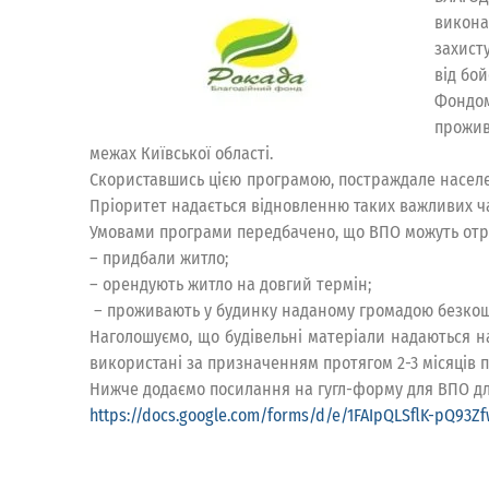
викона
захисту
від бой
Фондом
прожив
межах Київської області.
Скориставшись цією програмою, постраждале населе
Пріоритет надається відновленню таких важливих част
Умовами програми передбачено, що ВПО можуть отр
– придбали житло;
– орендують житло на довгий термін;
– проживають у будинку наданому громадою безкош
Наголошуємо, що будівельні матеріали надаються на
використані за призначенням протягом 2-3 місяців п
Нижче додаємо посилання на гугл-форму для ВПО для
https://docs.google.com/forms/d/e/1FAIpQLSflK-pQ93