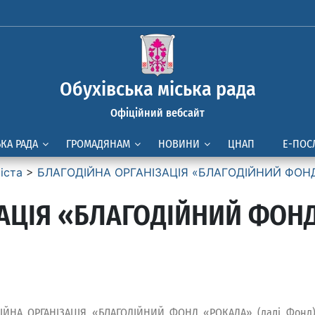
Обухівська міська рада
Офіційний вебсайт
ЬКА РАДА
ГРОМАДЯНАМ
НОВИНИ
ЦНАП
Е-ПОС
іста
>
БЛАГОДІЙНА ОРГАНІЗАЦІЯ «БЛАГОДІЙНИЙ ФОН
ЗАЦІЯ «БЛАГОДІЙНИЙ ФОН
ІЙНА ОРГАНІЗАЦІЯ «БЛАГОДІЙНИЙ ФОНД «РОКАДА» (далі Фонд) 