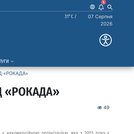
1
31°C /
07 Серпня
2026
ЛУГИ
Д «РОКАДА»
Д «РОКАДА»
49
є некомерційною організацією, яка з 2003 року є