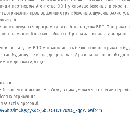
вчим партнером Агентства ООН у справах біженців в Україні. 
 і дотримання прав вразливих груп: біженців, шукачів захисту, 
ових дій.
 впроваджується програма для осіб зі статусом ВПО. Програма по
ають в межах Київської області. Програма полягає у наданні 
ння зі статусом ВПО має можливість безкоштовно отримати буд
ин будинку як: вікна, двері та дах. У разі нагальної необхіднос
имати допомогу, якщо:
товно.
 безоплатній основі. У зв’язку з цим умовами програми передб
ісля їх отримання.
 участі у програмі:
Zfw4Ghiz7imClQ0gyXdc7j6bLaOFLVHvUzLQ_-qg/viewform