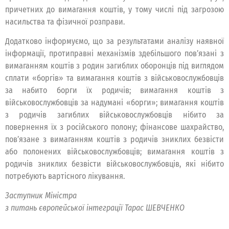
причетних до вимагання коштів, у тому числі під загрозою
насильства та фізичної розправи.
Додатково інформуємо, що за результатами аналізу наявної
інформації, протиправні механізмів здебільшого пов’язані з
вимаганням коштів з родин загиблих оборонців під виглядом
сплати «боргів» та вимагання коштів з військовослужбовців
за набито борги їх родичів; вимагання коштів з
військовослужбовців за надумані «борги»; вимагання коштів
з родичів загиблих військовослужбовців нібито за
повернення їх з російського полону; фінансове шахрайство,
пов’язане з вимаганням коштів з родичів зниклих безвісти
або полонених військовослужбовців; вимагання коштів з
родичів зниклих безвісти військовослужбовців, які нібито
потребують вартісного лікування.
Заступник Міністра
з питань європейської інтеграції Тарас ШЕВЧЕНКО