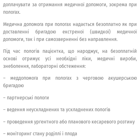
доплачувати за отримання медичної допомоги, зокрема при
пологах.
Медична допомога при пологах надається безоплатно як при
доставленні бригадою екстреної (швидкої) медичної
допомоги, так і при самозверненні без направлення.
Під час пологів пацієнтка, що народжує, на безоплатній
основі отримує усі необхідні ліки, медичні вироби,
знеболення, лабораторні обстеження:
– меддопомога при пологах з черговою акушерською
бригадою
– партнерські пологи
– ведення неускладнених та ускладнених пологів
– проведення ургентного або планового кесаревого розтину
– моніторинг стану роділлі і плода