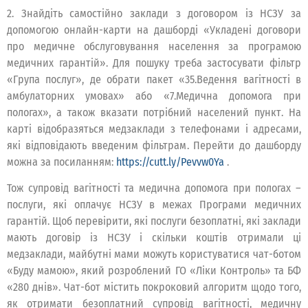
2. Знайдіть самостійно заклади з договором із НСЗУ за
допомогою онлайн-карти на дашборді «Укладені договори
про медичне обслуговування населення за програмою
медичних гарантій». Для пошуку треба застосувати фільтр
«Група послуг», де обрати пакет «35.Ведення вагітності в
амбулаторних умовах» або «7.Медична допомога при
пологах», а також вказати потрібний населений пункт. На
карті відобразяться медзаклади з телефонами і адресами,
які відповідають введеним фільтрам. Перейти до дашборду
можна за посиланням:
https://cutt.ly/Pevvw0Ya
.
Тож супровід вагітності та медична допомога при пологах –
послуги, які оплачує НСЗУ в межах Програми медичних
гарантій. Щоб перевірити, які послуги безоплатні, які заклади
мають договір із НСЗУ і скільки коштів отримали ці
медзаклади, майбутні мами можуть користуватися чат-ботом
«Буду мамою», який розроблений ГО «Ліки Контроль» та БФ
«280 днів». Чат-бот містить покроковий алгоритм щодо того,
як отримати безоплатний супровід вагітності, медичну