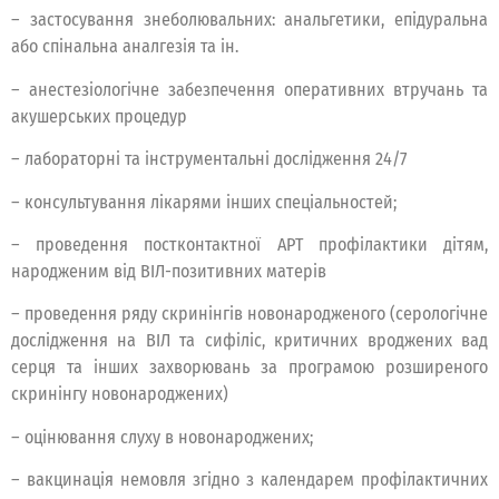
– застосування знеболювальних: анальгетики, епідуральна
або спінальна аналгезія та ін.
– анестезіологічне забезпечення оперативних втручань та
акушерських процедур
– лабораторні та інструментальні дослідження 24/7
– консультування лікарями інших спеціальностей;
– проведення постконтактної АРТ профілактики дітям,
народженим від ВІЛ-позитивних матерів
– проведення ряду скринінгів новонародженого (серологічне
дослідження на ВІЛ та сифіліс, критичних вроджених вад
серця та інших захворювань за програмою розширеного
скринінгу новонароджених)
– оцінювання слуху в новонароджених;
– вакцинація немовля згідно з календарем профілактичних