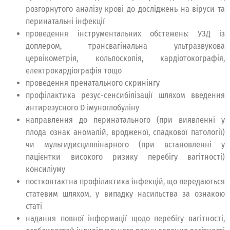
розгорнутого аналізу крові до досліджень на віруси та
перинатальні інфекції
проведення інструментальних обстежень: УЗД із
доплером, трансвагінальна ультразвукова
цервікометрія, кольпоскопія, кардіотокографія,
електрокардіографія тощо
проведення пренатального скринінгу
профілактика резус-сенсибілізації шляхом введення
антирезусного D імуноглобуліну
направлення до перинатального (при виявленні у
плода ознак аномалій, вродженої, спадкової патології)
чи мультидисциплінарного (при встановленні у
пацієнтки високого ризику перебігу вагітності)
консиліуму
постконтактна профілактика інфекцій, що передаються
статевим шляхом, у випадку насильства за ознакою
статі
надання повної інформації щодо перебігу вагітності,