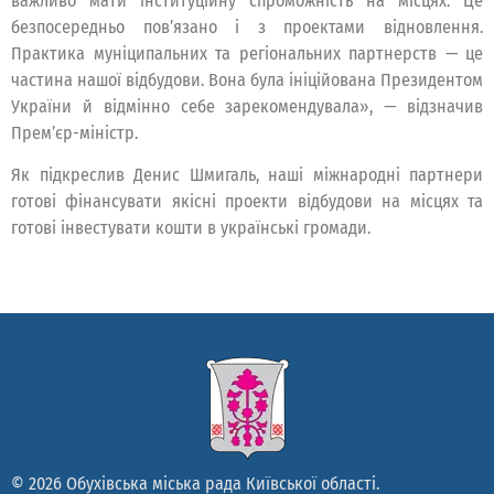
важливо мати інституційну спроможність на місцях. Це
безпосередньо пов’язано і з проектами відновлення.
Практика муніципальних та регіональних партнерств — це
частина нашої відбудови. Вона була ініційована Президентом
України й відмінно себе зарекомендувала», — відзначив
Прем’єр-міністр.
Як підкреслив Денис Шмигаль, наші міжнародні партнери
готові фінансувати якісні проекти відбудови на місцях та
готові інвестувати кошти в українські громади.
© 2026 Обухівська міська рада Київської області.