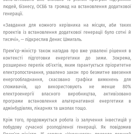
людей, бізнесу, ОСББ та громад на встановлення додаткової
генерації.
«Завдання для кожного керівника на місцях, аби таких
проектів із встановлення додаткової генерації було сотні й
тисячі», — підкреслив Денис Шмигаль.
Прем’єр-міністр також нагадав про вже ухвалені рішення в
контексті підготовки енергетики до зими. Зокрема,
розширено перелік об’єктів, яким гарантується пріоритетне
електропостачання, ухвалено закон про безмитне ввезення
енергообладнання, скасовано графіки вимкнень для
споживачів, що використовують не менше 80%
електроенергії власного виробництва, активізовано
програми встановлення альтернативної енергетики в
адмінбудівлях, лікарнях та школах тощо.
Крім того, продовжується робота із залучення інвестицій у
побудову сучасної розподіленої генерації. Як повідомив