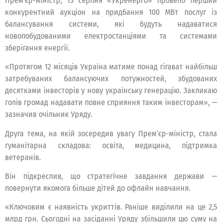
Прем’єр-міністр, 15 серпня «Укренерго» провело перший
конкурентний аукціон на придбання 100 МВт послуг із
балансування системи, які будуть надаватися
новопобудованими електростанціями та системами
зберігання енергії.
«Протягом 12 місяців Україна матиме понад гігават найбільш
затребуваних балансуючих потужностей, збудованих
десятками інвесторів у нову українську генерацію. Закликаю
голів громад надавати повне сприяння таким інвесторам», —
зазначив очільник Уряду.
Друга тема, на якій зосередив увагу Прем’єр-міністр, стала
гуманітарна складова: освіта, медицина, підтримка
ветеранів.
Він підкреслив, що стратегічне завдання держави —
повернути якомога більше дітей до офлайн навчання.
«Ключовим є наявність укриттів. Раніше виділили на це 2,5
млрд грн. Сьогодні на засіданні Уряду збільшили цю суму на