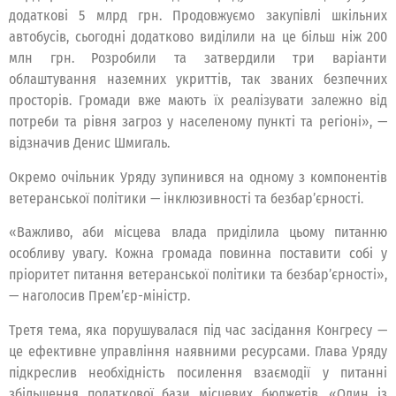
додаткові 5 млрд грн. Продовжуємо закупівлі шкільних
автобусів, сьогодні додатково виділили на це більш ніж 200
млн грн. Розробили та затвердили три варіанти
облаштування наземних укриттів, так званих безпечних
просторів. Громади вже мають їх реалізувати залежно від
потреби та рівня загроз у населеному пункті та регіоні», —
відзначив Денис Шмигаль.
Окремо очільник Уряду зупинився на одному з компонентів
ветеранської політики — інклюзивності та безбар’єрності.
«Важливо, аби місцева влада приділила цьому питанню
особливу увагу. Кожна громада повинна поставити собі у
пріоритет питання ветеранської політики та безбар’єрності»,
— наголосив Прем’єр-міністр.
Третя тема, яка порушувалася під час засідання Конгресу —
це ефективне управління наявними ресурсами. Глава Уряду
підкреслив необхідність посилення взаємодії у питанні
збільшення податкової бази місцевих бюджетів. «Один із