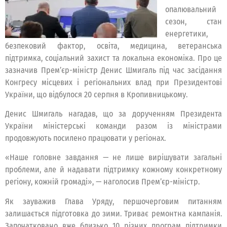
опалювальний
сезон, стан
енергетики,
безпековий фактор, освіта, медицина, ветеранська
підтримка, соціальний захист та локальна економіка. Про це
зазначив Прем’єр-міністр Денис Шмигаль під час засідання
Конгресу місцевих і регіональних влад при Президентові
України, що відбулося 20 серпня в Кропивницькому.
Денис Шмигаль нагадав, що за дорученням Президента
України міністерські команди разом із міністрами
продовжують посилено працювати у регіонах.
«Наше головне завдання — не лише вирішувати загальні
проблеми, але й надавати підтримку кожному конкретному
регіону, кожній громаді», — наголосив Прем’єр-міністр.
Як зауважив Глава Уряду, першочерговим питанням
залишається підготовка до зими. Триває ремонтна кампанія.
Започатковано вже близько 10 різних програм підтримки