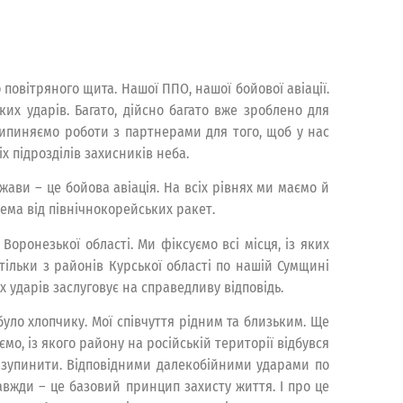
овітряного щита. Нашої ППО, нашої бойової авіації.
ких ударів. Багато, дійсно багато вже зроблено для
рипиняємо роботи з партнерами для того, щоб у нас
х підрозділів захисників неба.
ави – це бойова авіація. На всіх рівнях ми маємо й
ема від північнокорейських ракет.
Воронезької області. Ми фіксуємо всі місця, із яких
 тільки з районів Курської області по нашій Сумщині
х ударів заслуговує на справедливу відповідь.
було хлопчику. Мої співчуття рідним та близьким. Ще
мо, із якого району на російській території відбувся
го зупинити. Відповідними далекобійними ударами по
завжди – це базовий принцип захисту життя. І про це