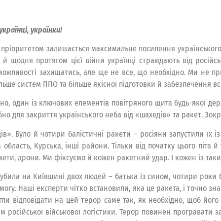
українці, українки!
пріоритетом залишається максимальне посилення українського п
 й щодня протягом цієї війни українці страждають від російсь
можливості захищатись, але ще не все, що необхідно. Ми не п
льше систем ППО та більше якісної підготовки й забезпечення всі
но, один із ключових елементів повітряного щита будь-якої держ
о для закриття українського неба від «шахедів» та ракет. Зокр
в». Було й чотири балістичні ракети – росіяни запустили їх із 
 область, Курська, інші райони. Тільки від початку цього літа й
мети, дрони. Ми фіксуємо й кожен ракетний удар. І кожен із таки
 убила на Київщині двох людей – батька із сином, чотири роки 
огу. Наші експерти чітко встановили, яка це ракета, і точно знає
гли відповідати на цей терор саме так, як необхідно, щоб йо
ям російської військової логістики. Терор повинен програвати 