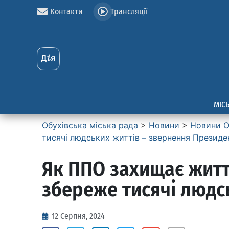
Контакти
Трансляції
МІС
Обухівська міська рада
>
Новини
>
Новини О
тисячі людських життів – звернення Президе
Як ППО захищає життя
збереже тисячі людс
12 Серпня, 2024