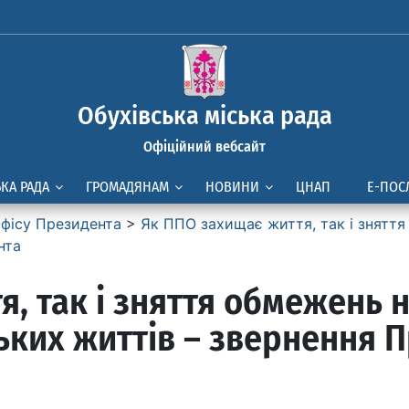
Обухівська міська рада
Офіційний вебсайт
ЬКА РАДА
ГРОМАДЯНАМ
НОВИНИ
ЦНАП
Е-ПОС
фісу Президента
>
Як ППО захищає життя, так і зняття
нта
, так і зняття обмежень 
ьких життів – звернення 