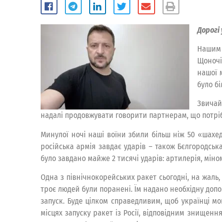
Дорогі 
Нашим 
Щоночі
нашої 
було бі
Звичай
надалі продовжувати говорити партнерам, що потрібн
Минулої ночі наші воїни збили більш ніж 50 «шахеді
російська армія завдає ударів – також Бєлгородська
було завдано майже 2 тисячі ударів: артилерія, міно
Одна з північнокорейських ракет сьогодні, на жаль,
троє людей були поранені. Їм надано необхідну допом
запуск. Буде цілком справедливим, щоб українці мо
місцях запуску ракет із Росії, відповідним знищенн