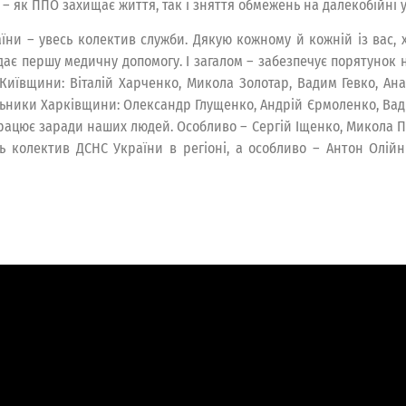
– як ППО захищає життя, так і зняття обмежень на далекобійні 
їни – увесь колектив служби. Дякую кожному й кожній із вас, х
дає першу медичну допомогу. І загалом – забезпечує порятунок н
иївщини: Віталій Харченко, Микола Золотар, Вадим Гевко, Ана
льники Харківщини: Олександр Глущенко, Андрій Єрмоленко, Ва
о працює заради наших людей. Особливо – Сергій Іщенко, Микола 
ь колектив ДСНС України в регіоні, а особливо – Антон Олій