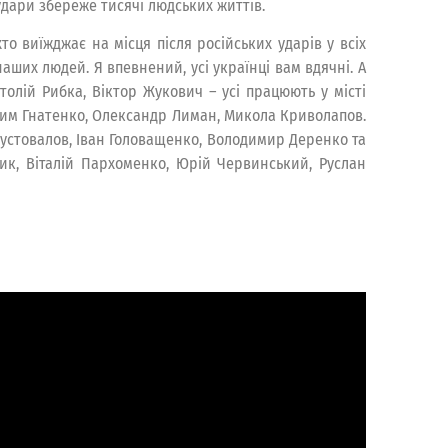
удари збереже тисячі людських життів.
то виїжджає на місця після російських ударів у всіх
аших людей. Я впевнений, усі українці вам вдячні. А
толій Рибка, Віктор Жукович – усі працюють у місті
дим Гнатенко, Олександр Лиман, Микола Криволапов.
Пустовалов, Іван Головащенко, Володимир Деренко та
ник, Віталій Пархоменко, Юрій Червинський, Руслан