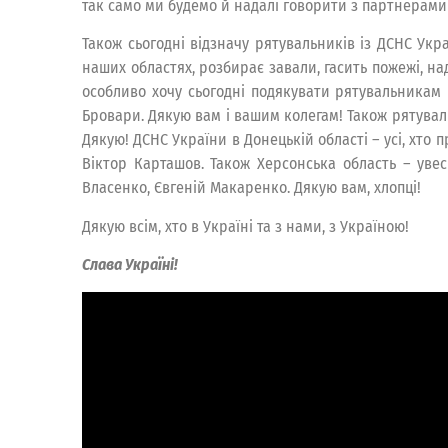
так само ми будемо й надалі говорити з партнерами 
Також сьогодні відзначу рятувальників із ДСНС Укра
наших областях, розбирає завали, гасить пожежі, на
особливо хочу сьогодні подякувати рятувальникам К
Бровари. Дякую вам і вашим колегам! Також рятува
Дякую! ДСНС України в Донецькій області – усі, хт
Віктор Карташов. Також Херсонська область – увес
Власенко, Євгеній Макаренко. Дякую вам, хлопці!
Дякую всім, хто в Україні та з нами, з Україною!
Слава Україні!