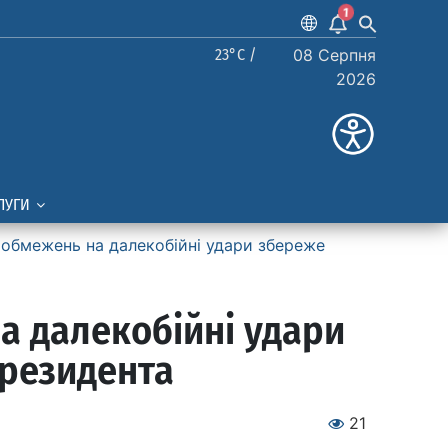
1
23°C /
08 Серпня
2026
ЛУГИ
 обмежень на далекобійні удари збереже
на далекобійні удари
Президента
21