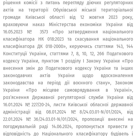
рішення комісії з питань перегляду діючих регуляторних
актів на території Обухівської міської територіальної
громади Київської області від 12 жовтня 2023 року,
враховуючи наказ Міністерства економіки України від
16.05.2023 № 3573 «Про затвердження національного
класифікатора НК 018:2023 та скасування національного
класифікатора ДК 018-2000», керуючись статтями 143, 144
Конституції України, статтями 7, 8, 10, 12, 266 Податкового
кодексу України, пунктом 1 розділу І Закону України «Про
внесення змін до Податкового кодексу України та інших
законодавчих актів України щодо вдосконалення
законодавства на період дії воєнного стану», Законом
України «Про місцеве самоврядування в Україні»,
роз’яснення Державної регуляторної служби України від
16.01.2024 №227/20-24, листи Київської обласної державної
адміністрації від 08.01.2024 №8/24.03.01-N/01/2024, від
22.01.2024 №36/24.03.01-N/01/2024, пропозиції внесені на
погоджувальній раді 14.06.2024, пропонується привести у
відповідність до Національного класифікатору будівель і