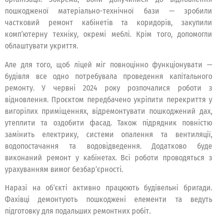
пошкодженої матеріально-технічної бази — зробили
частковий ремонт кабінетів та коридорів, закупили
комп’ютерну техніку, окремі меблі. Крім того, допомогли
облаштувати укриття.
Але для того, щоб ліцей міг повноцінно функціонувати —
будівля все одно потребувала проведення капітального
ремонту. У червні 2024 року розпочалися роботи з
відновлення. Проєктом передбачено укріпити перекриття у
вигорілих приміщеннях, відремонтувати пошкоджений дах,
утеплити та оздобити фасад. Також підрядник повністю
замінить електрику, системи опалення та вентиляції,
водопостачання та водовідведення. Додатково буде
виконаний ремонт у кабінетах. Всі роботи проводяться з
урахуванням вимог безбар’єрності.
Наразі на об’єкті активно працюють будівельні бригади.
Фахівці демонтують пошкоджені елементи та ведуть
підготовку для подальших ремонтних робіт.