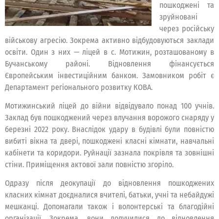
пошкоджені та
зруйновані
через російську
військову агресію. Зокрема активно відбудовуються заклади
освіти. Один з них — ліцей в с. Мотижин, розташованому в
Бучанському районі. Відновлення фінансується
Європейським інвестиційним банком. Замовником робіт є
Департамент регіонального розвитку КОВА.
Мотижинський ліцей до війни відвідувало понад 100 учнів.
Заклад був пошкоджений через влучання ворожого снаряду у
березні 2022 року. Внаслідок удару в будівлі були повністю
вибиті вікна та двері, пошкоджені класні кімнати, навчальні
кабінети та коридори. Руйнації зазнала покрівля та зовнішні
стіни. Приміщення актової зали повністю згоріло.
Одразу після деокупації до відновлення пошкоджених
класних кімнат доєдналися вчителі, батьки, учні та небайдужі
мешканці. Допомагали також і волонтерські та благодійні
організації. Зокрема, вони долучилися до відновлення