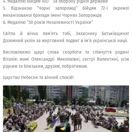
4. Медаллю бійцям АТО ” За оборону рідної держави”
5. Відзнакою “Чорні запорожці” бійцям 72-ї окремої
механізованої бригади імені Чорних Запорожців
6. Медаллю “30 років Незалежності України”
Світла й вічна пам’ять тобі, Захиснику Батьківщини!
Доземний уклін за жертовний подвиг в ім’я української нації.
Висловлюємо щирі слова скорботи та співчуття родині
Віталія: мамі Олександрі Миколаївні, сестрі Валентині, усім
рідним та близьким, друзям, побратимам.
Царство Небесне та вічний спокій!