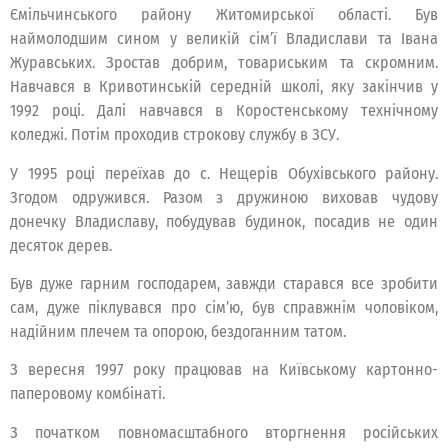
Ємільчинського району Житомирської області. Був
наймолодшим сином у великій сім’ї Владислави та Івана
Журавських. Зростав добрим, товариським та скромним.
Навчався в Кривотинській середній школі, яку закінчив у
1992 році. Далі навчався в Коростенському технічному
коледжі. Потім проходив строкову службу в ЗСУ.
У 1995 році переїхав до с. Нещерів Обухівського району.
Згодом одружився. Разом з дружиною виховав чудову
донечку Владиславу, побудував будинок, посадив не один
десяток дерев.
Був дуже гарним господарем, завжди старався все зробити
сам, дуже піклувався про сім’ю, був справжнім чоловіком,
надійним плечем та опорою, бездоганним татом.
З вересня 1997 року працював на Київському картонно-
паперовому комбінаті.
З початком повномасштабного вторгнення російських