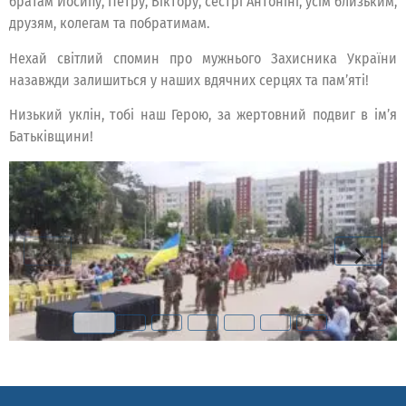
братам Йосипу, Петру, Віктору, сестрі Антоніні, усім близьким,
друзям, колегам та побратимам.
Нехай світлий спомин про мужнього Захисника України
назавжди залишиться у наших вдячних серцях та пам’яті!
Низький уклін, тобі наш Герою, за жертовний подвиг в ім’я
Батьківщини!