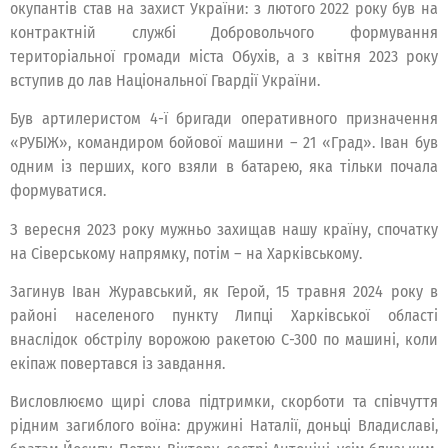
окупантів став на захист України: з лютого 2022 року був на
контрактній службі Добровольчого формування
територіальної громади міста Обухів, а з квітня 2023 року
вступив до лав Національної Гвардії України.
Був артилеристом 4-ї бригади оперативного призначення
«РУБІЖ», командиром бойової машини – 21 «Град». Іван був
одним із перших, кого взяли в батарею, яка тільки почала
формуватися.
З вересня 2023 року мужньо захищав нашу країну, спочатку
на Сіверському напрямку, потім – на Харківському.
Загинув Іван Журавський, як Герой, 15 травня 2024 року в
районі населеного пункту Липці Харківської області
внаслідок обстрілу ворожою ракетою С-300 по машині, коли
екіпаж повертався із завдання.
Висловлюємо щирі слова підтримки, скорботи та співчуття
рідним загиблого воїна: дружині Наталії, доньці Владиславі,