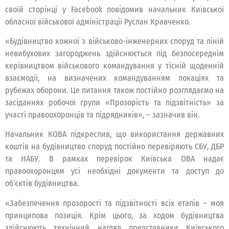
своїй сторінці у Facebook повідомив начальник Київської
обласної військової адміністрації Руслан Кравченко.
«Будівництво кожної з військово-інженерних споруд та ліній
невибухових загороджень здійснюється під безпосереднім
керівництвом військового командування у тісній щоденній
взаємодії, на визначених командуванням локаціях та
рубежах оборони. Це питання також постійно розглядаємо на
засіданнях робочої групи «Прозорість та підзвітність» за
участі правоохоронців та підрядників», – зазначив він.
Начальник КОВА підкреслив, що використання державних
коштів на будівництво споруд постійно перевіряють СБУ, ДБР
та НАБУ. В рамках перевірок Київська ОВА надає
правоохоронцям усі необхідні документи та доступ до
об’єктів будівництва.
«Забезпечення прозорості та підзвітності всіх етапів – моя
принципова позиція. Крім цього, за ходом будівництва
здійснюють технічний нагляд представники Київського