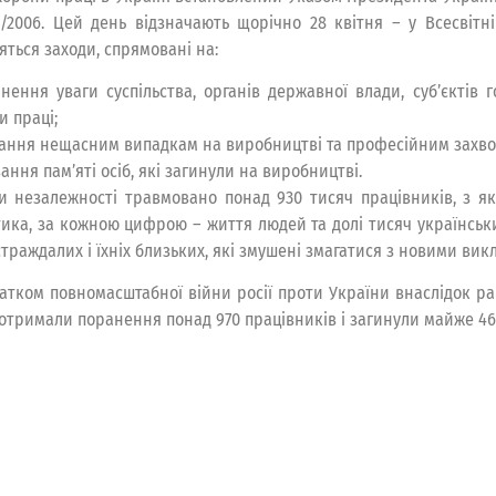
2006. Цей день відзначають щорічно 28 квітня – у Всесвітні
яться заходи, спрямовані на:
нення уваги суспільства, органів державної влади, суб’єктів 
и праці;
гання нещасним випадкам на виробництві та професійним захв
ння пам’яті осіб, які загинули на виробництві.
и незалежності травмовано понад 930 тисяч працівників, з я
тика, за кожною цифрою – життя людей та долі тисяч українських
страждалих і їхніх близьких, які змушені змагатися з новими ви
чатком повномасштабної війни росії проти України внаслідок рак
 отримали поранення понад 970 працівників і загинули майже 46