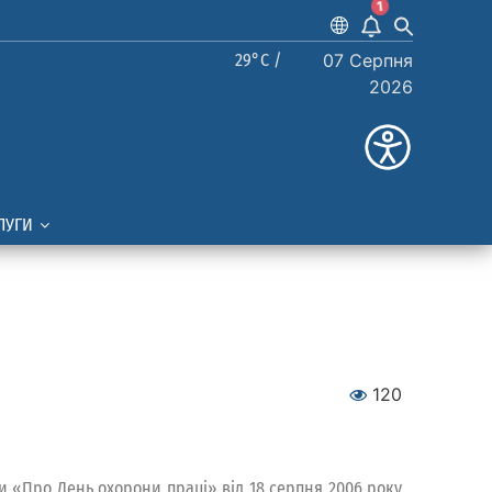
1
29°C /
07 Серпня
2026
ЛУГИ
120
и «Про День охорони праці» від 18 серпня 2006 року