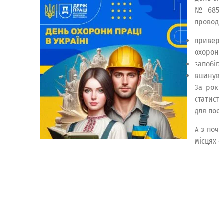
№ 685/
провод
привер
охорон
запобі
вшанува
За рок
статис
для по
А з по
місцях