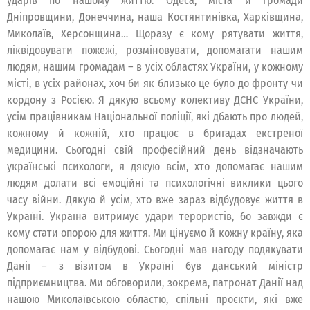
ударів по нашому життю. Одеса, міста й громади
Дніпровщини, Донеччина, наша Костянтинівка, Харківщина,
Миколаїв, Херсонщина… Щоразу є кому рятувати життя,
ліквідовувати пожежі, розміновувати, допомагати нашим
людям, нашим громадам – в усіх областях України, у кожному
місті, в усіх районах, хоч би як близько це було до фронту чи
кордону з Росією. Я дякую всьому колективу ДСНС України,
усім працівникам Національної поліції, які дбають про людей,
кожному й кожній, хто працює в бригадах екстреної
медицини. Сьогодні свій професійний день відзначають
українські психологи, я дякую всім, хто допомагає нашим
людям долати всі емоційні та психологічні виклики цього
часу війни. Дякую й усім, хто вже зараз відбудовує життя в
Україні. Україна витримує удари терористів, бо завжди є
кому стати опорою для життя. Ми цінуємо й кожну країну, яка
допомагає нам у відбудові. Сьогодні мав нагоду подякувати
Данії – з візитом в Україні був данський міністр
підприємництва. Ми обговорили, зокрема, патронат Данії над
нашою Миколаївською областю, спільні проєкти, які вже