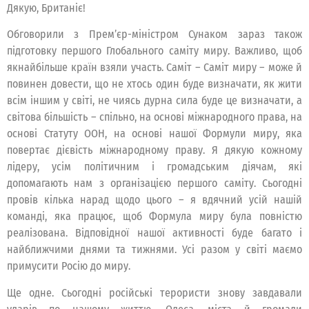
Дякую, Британіє!
Обговорили з Прем’єр-міністром Сунаком зараз також
підготовку першого Глобального саміту миру. Важливо, щоб
якнайбільше країн взяли участь. Саміт – Саміт миру – може й
повинен довести, що не хтось один буде визначати, як жити
всім іншим у світі, не чиясь дурна сила буде це визначати, а
світова більшість – спільно, на основі міжнародного права, на
основі Статуту ООН, на основі нашої Формули миру, яка
повертає дієвість міжнародному праву. Я дякую кожному
лідеру, усім політичним і громадським діячам, які
допомагають нам з організацією першого саміту. Сьогодні
провів кілька нарад щодо цього – я вдячний усій нашій
команді, яка працює, щоб Формула миру була повністю
реалізована. Відповідної нашої активності буде багато і
найближчими днями та тижнями. Усі разом у світі маємо
примусити Росію до миру.
Ще одне. Сьогодні російські терористи знову завдавали