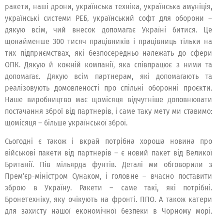
ракети, наші дрони, українська техніка, українська амуніція,
українські системи РЕБ, український софт для оборони –
дякую всім, чий внесок допомагає Україні битися. Це
щонайменше 300 тисяч працівників і працівниць тільки на
тих підприємствах, які безпосередньо належать до сфери
ОПК. Дякую й кожній компанії, яка співпрацює з ними та
допомагає. Дякую всім партнерам, які допомагають та
реалізовують домовленості про спільні оборонні проєкти.
Наше виробництво має щомісяця відчутніше доповнювати
постачання зброї від партнерів, і саме таку мету ми ставимо:
щомісяця – більше української зброї.
Сьогодні є також і вкрай потрібна хороша новина про
військові пакети від партнерів – є новий пакет від Великої
Британії. Пів мільярда фунтів. Деталі ми обговорили з
Прем’єр-міністром Сунаком, і головне – вчасно поставити
зброю в Україну. Ракети – саме такі, які потрібні.
Бронетехніку, яку очікують на фронті. ППО. А також катери
для захисту нашої економічної безпеки в Чорному морі.