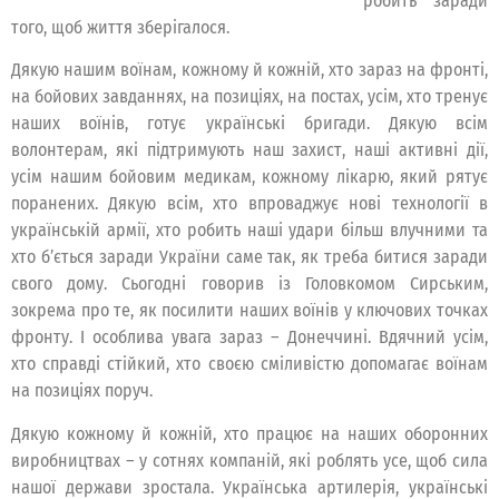
робить заради
того, щоб життя зберігалося.
Дякую нашим воїнам, кожному й кожній, хто зараз на фронті,
на бойових завданнях, на позиціях, на постах, усім, хто тренує
наших воїнів, готує українські бригади. Дякую всім
волонтерам, які підтримують наш захист, наші активні дії,
усім нашим бойовим медикам, кожному лікарю, який рятує
поранених. Дякую всім, хто впроваджує нові технології в
українській армії, хто робить наші удари більш влучними та
хто б’ється заради України саме так, як треба битися заради
свого дому. Сьогодні говорив із Головкомом Сирським,
зокрема про те, як посилити наших воїнів у ключових точках
фронту. І особлива увага зараз – Донеччині. Вдячний усім,
хто справді стійкий, хто своєю сміливістю допомагає воїнам
на позиціях поруч.
Дякую кожному й кожній, хто працює на наших оборонних
виробництвах – у сотнях компаній, які роблять усе, щоб сила
нашої держави зростала. Українська артилерія, українські