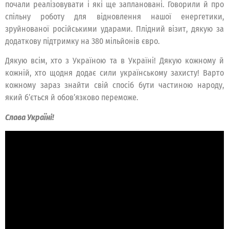
почали реалізовувати і які ще заплановані. Говорили й про
спільну роботу для відновлення нашої енергетики,
зруйнованої російськими ударами. Плідний візит, дякую за
додаткову підтримку на 380 мільйонів євро.
Дякую всім, хто з Україною та в Україні! Дякую кожному й
кожній, хто щодня додає сили українському захисту! Варто
кожному зараз знайти свій спосіб бути частиною народу,
який б’ється й обов’язково переможе.
Слава Україні!