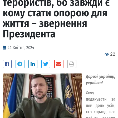
терористів, бо завжди є
кому стати опорою для
життя – звернення
Президента
24 Квітня, 2024
22
Дорогі українці,
українки!
Хочу
подякувати за
цей день усім,
хто справді все