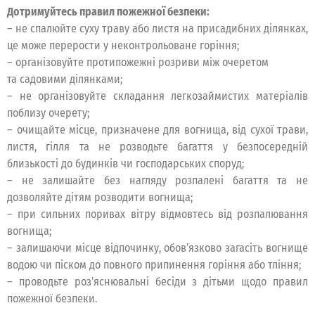
Дотримуйтесь правил пожежної безпеки:
– не спалюйте суху траву або листя на присадибних ділянках,
це може перерости у неконтрольоване горіння;
– організовуйте протипожежні розриви між очеретом
та садовими ділянками;
– не організовуйте складання легкозаймистих матеріалів
поблизу очерету;
– очищайте місце, призначене для вогнища, від сухої трави,
листя, гілля та не розводьте багаття у безпосередній
близькості до будинків чи господарських споруд;
– не залишайте без нагляду розпалені багаття та не
дозволяйте дітям розводити вогнища;
– при сильних поривах вітру відмовтесь від розпалювання
вогнища;
– залишаючи місце відпочинку, обов’язково загасіть вогнище
водою чи піском до повного припинення горіння або тління;
– проводьте роз’яснювальні бесіди з дітьми щодо правил
пожежної безпеки.