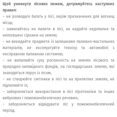
Щоб уникнути лісових пожеж, дотримуйтесь наступних
правил:
– не розводьте багать у лісі, окрім призначених для вогнищ
місць;
– намагайтесь не палити в лісі, не кидайте недопалки та
непогашені сірники на землю;
– не викидайте предмети із залишками паливно-мастильних
матеріалів, не експлуатуйте техніку та автомобілі з
несправною паливною системою;
– не випалюйте суху рослинність на землях лісового та
природно-заповідного фондів, на господарських землях, які
знаходяться поруч із лісом;
– не створюйте смітники в лісі та на прилеглих землях, не
підпалюйте їх;
– забороняється використання в лісі піротехніки та інших
вибухових і пожежонебезпечних речовин;
– забороняється відвідувати ліс у пожежонебезпечний
період.