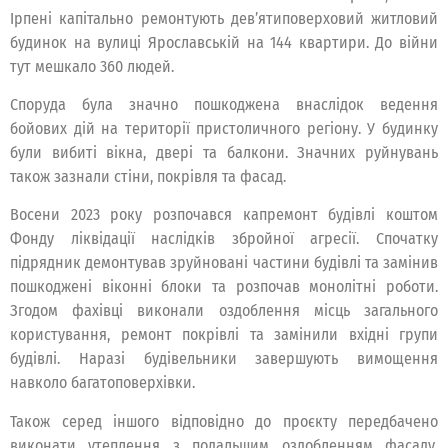
Ірпені капітально ремонтують дев’ятиповерховий житловий
будинок на вулиці Ярославській на 144 квартири. До війни
тут мешкало 360 людей.
Споруда була значно пошкоджена внаслідок ведення
бойових дій на території пристоличного регіону. У будинку
були вибиті вікна, двері та балкони. Значних руйнувань
також зазнали стіни, покрівля та фасад.
Восени 2023 року розпочався капремонт будівлі коштом
Фонду ліквідації наслідків збройної агресії. Спочатку
підрядник демонтував зруйновані частини будівлі та замінив
пошкоджені віконні блоки та розпочав монолітні роботи.
Згодом фахівці виконали оздоблення місць загального
користування, ремонт покрівлі та замінили вхідні групи
будівлі. Наразі будівельники завершують вимощення
навколо багатоповерхівки.
Також серед іншого відповідно до проєкту передбачено
виконати утеплення з подальшим оздобленням фасаду,