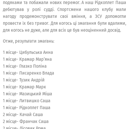
подяками та побажали нових перемог. А наш Рідкоплет Паша
дебютував у ролі судді. Спортсмени нашого клубу мали
нагоду продемонструвати свої вміння, а ЗСУ допомогли
провести їх без тривог. Для когось ці змагання були вдалими,
для когось не дуже, але для всіх це був неоціненний досвід.
Отже, результати змагань:
1 місце- Цибульська Анна
1 місце- Крамар Мар’яна
1 місце- Глазко Поліна
1 місце- Писаренко Влада
1 місце- Тузик Андрій
1 місце- Крамар Марк
1 місце- Мазицький Міша
1 місце- Литвишко Саша
1 місце- Рідкоплет Паша
2 місце- Качай Саша
2 місце- Франчак Саша
2 місце- Лісовик Рома