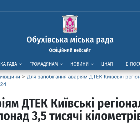
Обухівська міська рада
Офіційний вебсайт
ЬКА РАДА
ГРОМАДЯНАМ
НОВИНИ
ЦНАП
Е-ПОС
иївщини
>
Для запобігання аваріям ДТЕК Київські регіо
024
іям ДТЕК Київські регіон
понад 3,5 тисячі кілометрі