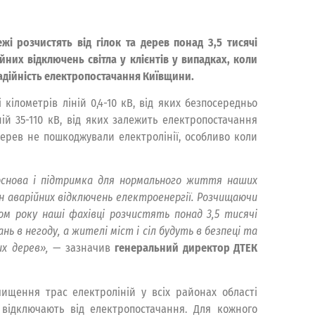
і розчистять від гілок та дерев понад 3,5 тисячі
йних відключень світла у клієнтів у випадках, коли
надійність електропостачання Київщини.
кілометрів ліній 0,4-10 кВ, від яких безпосередньо
ій 35-110 кВ, від яких залежить електропостачання
 дерев не пошкоджували електролінії, особливо коли
, основа і підтримка для нормального життя наших
ин аварійних відключень електроенергії. Розчищаючи
ом року наші фахівці розчистять понад 3,5 тисячі
нь в негоду, а жителі міст і сіл будуть в безпеці та
х дерев»,
— зазначив
генеральний директор ДТЕК
чищення трас електроліній у всіх районах області
 відключають від електропостачання. Для кожного