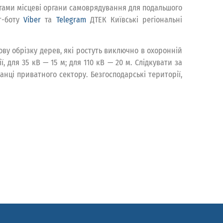
отами місцеві органи самоврядування для подальшого
ат-боту
Viber
та
Telegram
ДТЕК Київські регіональні
ову обрізку дерев, які ростуть виключно в охоронній
, для 35 кВ — 15 м; для 110 кВ — 20 м. Слідкувати за
анці приватного сектору. Безгосподарські території,