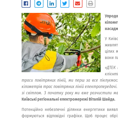
Упродо
кіломе
насадж
У Київ
живлят
цілих 
вони п
«ДТЕК 
клієнт
траси повітряних ліній, ми перш за все піклуємо
кілометрів трас повітряних ліній електропередачі. Т
зі світлом. З початку року ми вже розчистили ма
Київські регіональні електромережі Віталій Шайда.
Потенційно небезпечні ділянки енергетики виявля
формуються відповідні графіки. Щоб процес обрі