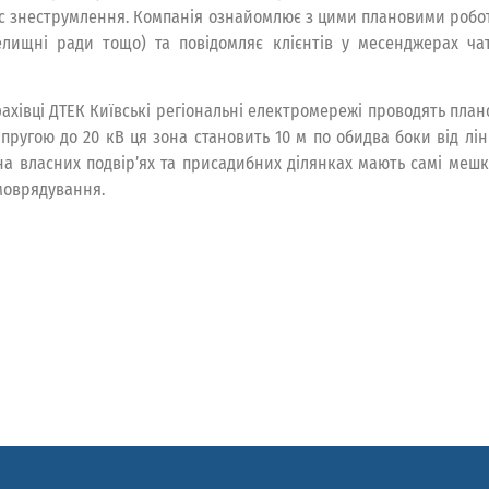
час знеструмлення. Компанія ознайомлює з цими плановими роб
 селищні ради тощо) та повідомляє клієнтів у месенджерах ч
фахівці ДТЕК Київські регіональні електромережі проводять план
пругою до 20 кВ ця зона становить 10 м по обидва боки від лінії
 на власних подвір’ях та присадибних ділянках мають самі мешк
амоврядування.