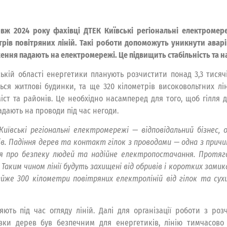
вж 2024 року фахівці ДТЕК Київські регіональні електромереж
трів повітряних ліній. Такі роботи допоможуть уникнути аварі
ення падають на електромережі. Це підвищить стабільність та 
ській області енергетики планують розчистити понад 3,3 тисячі 
ься житлові будинки, та ще 320 кілометрів високовольтних лін
міст та районів. Це необхідно насамперед для того, щоб гілля
адають на проводи під час негоди.
Київські регіональні електромережі — відповідальний бізнес
ів. Падіння дерев та контакт гілок з проводами — одна з прич
ся про безпеку людей та надійне електропостачання. Протяг
аким чином лінії будуть захищені від обривів і коротких замика
йже 300 кілометри повітряних електроліній від гілок та сухи
ють під час огляду ліній. Далі для організації роботи з роз
зки дерев був безпечним для енергетиків, лінію тимчасово