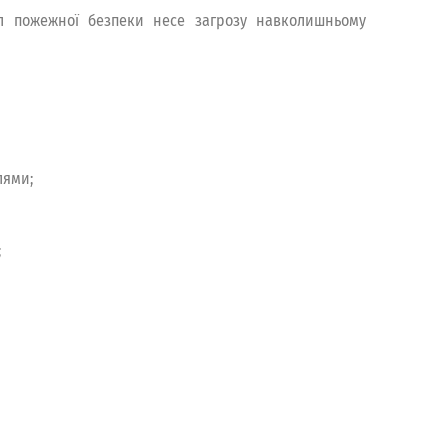
л пожежної безпеки несе загрозу навколишньому
лями;
;