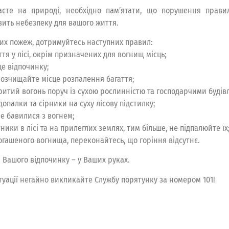
аєте на природі, необхідно пам’ятати, що порушення прави
вить небезпеку для вашого життя.
их пожеж, дотримуйтесь наступних правил:
ття у лісі, окрім призначених для вогнищ місць;
це відпочинку;
розчищайте місце розпалення багаття;
критий вогонь поруч із сухою рослинністю та господарчими будів
опалки та сірники на суху лісову підстилку;
не бавилися з вогнем;
ники в лісі та на прилеглих землях, тим більше, не підпалюйте їх
огашеного вогнища, переконайтесь, що горіння відсутнє.
 Вашого відпочинку – у Ваших руках.
туації негайно викликайте Службу порятунку за номером 101!