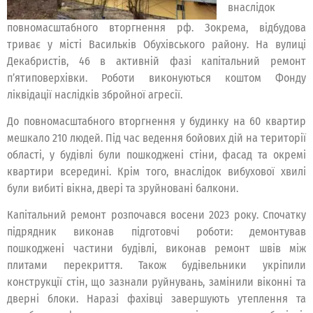
внаслідок
повномасштабного вторгнення рф. Зокрема, відбудова
триває у місті Васильків Обухівського району. На вулиці
Декабристів, 46 в активній фазі капітальний ремонт
п’ятиповерхівки. Роботи виконуються коштом Фонду
ліквідації наслідків збройної агресії.
До повномасштабного вторгнення у будинку на 60 квартир
мешкало 210 людей. Під час ведення бойових дій на території
області, у будівлі були пошкоджені стіни, фасад та окремі
квартири всередині. Крім того, внаслідок вибухової хвилі
були вибиті вікна, двері та зруйновані балкони.
Капітальний ремонт розпочався восени 2023 року. Спочатку
підрядник виконав підготовчі роботи: демонтував
пошкоджені частини будівлі, виконав ремонт швів між
плитами перекриття. Також будівельники укріпили
конструкції стін, що зазнали руйнувань, замінили віконні та
дверні блоки. Наразі фахівці завершують утеплення та