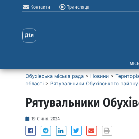
Контакти
Трансляції
МІС
Обухівська міська рада
>
Новини
>
Територі
області
>
Рятувальники Обухівського район
Рятувальники Обухі
19 Січня, 2024