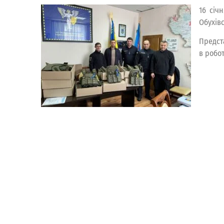
16 січ
Обухів
Предст
в робот