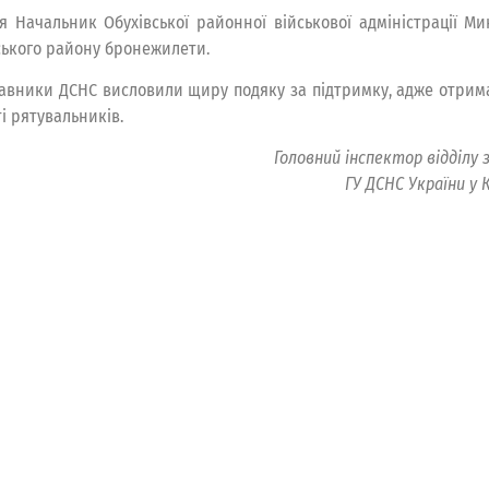
ня Начальник Обухівської районної військової адміністрації М
ського району бронежилети.
авники ДСНС висловили щиру подяку за підтримку, адже отрима
і рятувальників.
Головний інспектор відділу
ГУ ДСНС України у 