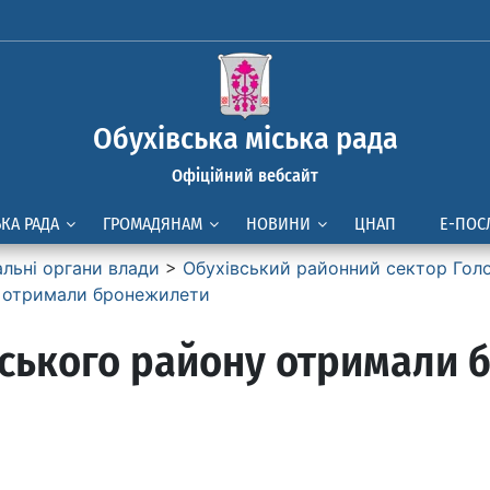
Обухівська міська рада
Офіційний вебсайт
ЬКА РАДА
ГРОМАДЯНАМ
НОВИНИ
ЦНАП
Е-ПОС
альні органи влади
>
Обухівський районний сектор Голо
у отримали бронежилети
вського району отримали 