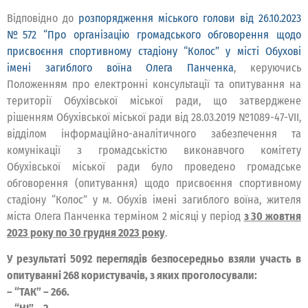
Відповідно до
розпорядження міського голови від 26.10.2023
№572 “Про організацію громадського обговорення щодо
присвоєння спортивному стадіону “Колос” у місті Обухові
імені загиблого воїна Олега Панченка
, керуючись
Положенням про електронні консультації та опитування на
території Обухівської міської ради, що затверджене
рішенням Обухівської міської ради від 28.03.2019 №1089-47-VII,
відділом інформаційно-аналітичного забезпечення та
комунікації з громадськістю виконавчого комітету
Обухівської міської ради було проведено громадське
обговорення (опитування) щодо присвоєння спортивному
стадіону “Колос” у м. Обухів імені загиблого воїна, жителя
міста Олега Панченка терміном 2 місяці у період
з 30 жовтня
2023 року по 30 грудня 2023 року
.
У результаті 5092 переглядів безпосередньо взяли участь в
опитуванні 268 користувачів, з яких проголосували:
– “ТАК” – 266.