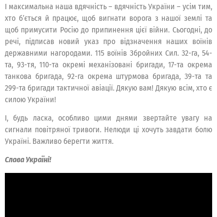
І максимальна наша вдячність – вдячність України – усім тим,
хто б’ється й працює, щоб вигнати ворога з нашої землі та
щоб примусити Росію до припинення цієї війни. Сьогодні, до
речі, підписав новий указ про відзначення наших воїнів
державними нагородами. 115 воїнів Збройних Сил. 32-га, 54-
та, 93-тя, 110-та окремі механізовані бригади, 17-та окрема
танкова бригада, 92-га окрема штурмова бригада, 39-та та
299-та бригади тактичної авіації. Дякую вам! Дякую всім, хто є
силою України!
І, будь ласка, особливо цими днями звертайте увагу на
сигнали повітряної тривоги. Нелюди ці хочуть завдати болю
Україні. Важливо берегти життя.
Слава Україні!