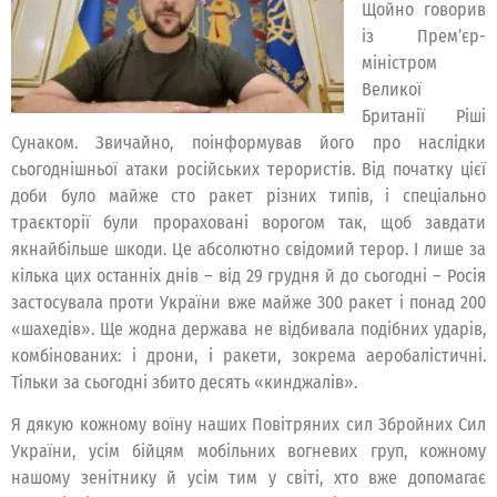
Щойно говорив
із Прем’єр-
міністром
Великої
Британії Ріші
Сунаком. Звичайно, поінформував його про наслідки
сьогоднішньої атаки російських терористів. Від початку цієї
доби було майже сто ракет різних типів, і спеціально
траєкторії були прораховані ворогом так, щоб завдати
якнайбільше шкоди. Це абсолютно свідомий терор. І лише за
кілька цих останніх днів – від 29 грудня й до сьогодні – Росія
застосувала проти України вже майже 300 ракет і понад 200
«шахедів». Ще жодна держава не відбивала подібних ударів,
комбінованих: і дрони, і ракети, зокрема аеробалістичні.
Тільки за сьогодні збито десять «кинджалів».
Я дякую кожному воїну наших Повітряних сил Збройних Сил
України, усім бійцям мобільних вогневих груп, кожному
нашому зенітнику й усім тим у світі, хто вже допомагає