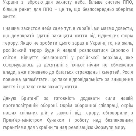
Україні зі зброєю для захисту неба. Більше систем ППО,
більше ракет для ППО – це те, що безпосередньо зберігає
життя.
І нашим захистом неба саме тут, в Україні, ми маємо довести,
що демократії здатні захищати життя від будь-яких форм
терору. Якщо не зробити цього зараз в Україні, то, на жаль,
російський терор буде й надалі розповзатися Європою і
світом. Відчуття безкарності у російської верхівки, яке
сформувалось за десятиліття їхньої нічим не обмеженої
влади, вже призвело до багатьох страждань і смертей. Росія
повинна запам’ятати, що таке відповідальність за знищення
життя і що таке сила захисту життя.
Дякую Британії за готовність додавати сили нашій
протиповітряній обороні. Окрім оборонної співпраці, окрім
наших спільних дій у захисті від терору, обговорили з
Прем’єр-міністром Сунаком і роботу над безпековими
гарантіями для України та над реалізацією Формули миру.