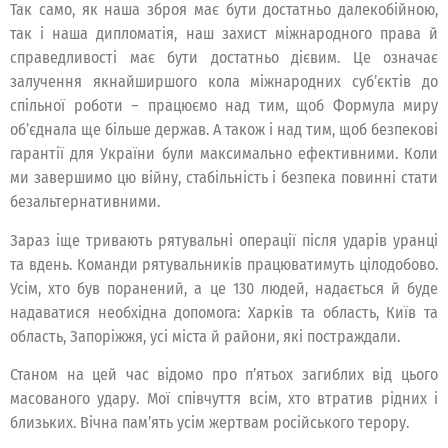
Так само, як наша зброя має бути достатньо далекобійною,
так і наша дипломатія, наш захист міжнародного права й
справедливості має бути достатньо дієвим. Це означає
залучення якнайширшого кола міжнародних суб’єктів до
спільної роботи – працюємо над тим, щоб Формула миру
об’єднала ще більше держав. А також і над тим, щоб безпекові
гарантії для України були максимально ефективними. Коли
ми завершимо цю війну, стабільність і безпека повинні стати
безальтернативними.
Зараз іще тривають рятувальні операції після ударів уранці
та вдень. Команди рятувальників працюватимуть цілодобово.
Усім, хто був поранений, а це 130 людей, надається й буде
надаватися необхідна допомога: Харків та область, Київ та
область, Запоріжжя, усі міста й райони, які постраждали.
Станом на цей час відомо про п’ятьох загиблих від цього
масованого удару. Мої співчуття всім, хто втратив рідних і
близьких. Вічна пам’ять усім жертвам російського терору.