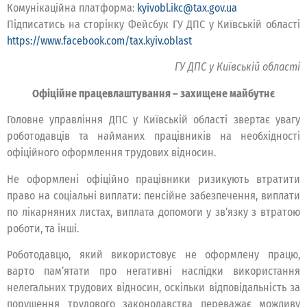
Комунікаційна платформа:
kyivobl.ikc@tax.gov.ua
Підписатись на сторінку Фейсбук ГУ ДПС у Київській області
https://www.facebook.com/tax.kyiv.oblast
ГУ ДПС у Київській області
Офіційне працевлаштування – захищене майбутнє
Головне управління ДПС у Київській області звертає увагу
роботодавців та найманих працівників на необхідності
офіційного оформлення трудових відносин.
Не оформлені офіційно працівники ризикують втратити
право на соціальні виплати: пенсійне забезпечення, виплати
по лікарняних листах, виплата допомоги у зв’язку з втратою
роботи, та інші.
Роботодавцю, який використовує не оформлену працю,
варто пам’ятати про негативні наслідки використання
нелегальних трудових відносин, оскільки відповідальність за
порушення трудового законодавства переважає можливу