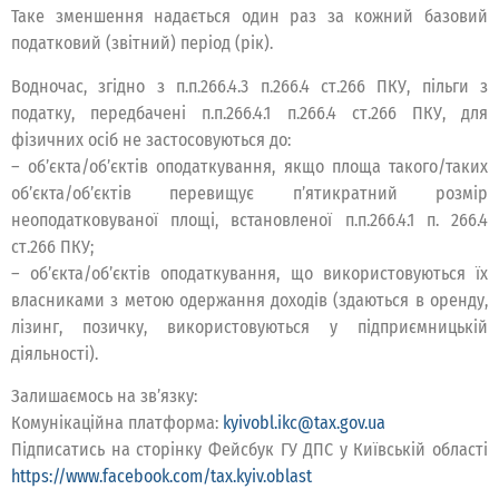
Таке зменшення надається один раз за кожний базовий
податковий (звітний) період (рік).
Водночас, згідно з п.п.266.4.3 п.266.4 ст.266 ПКУ, пільги з
податку, передбачені п.п.266.4.1 п.266.4 ст.266 ПКУ, для
фізичних осіб не застосовуються до:
– об’єкта/об’єктів оподаткування, якщо площа такого/таких
об’єкта/об’єктів перевищує п’ятикратний розмір
неоподатковуваної площі, встановленої п.п.266.4.1 п. 266.4
ст.266 ПКУ;
– об’єкта/об’єктів оподаткування, що використовуються їх
власниками з метою одержання доходів (здаються в оренду,
лізинг, позичку, використовуються у підприємницькій
діяльності).
Залишаємось на зв’язку:
Комунікаційна платформа:
kyivobl.ikc@tax.gov.ua
Підписатись на сторінку Фейсбук ГУ ДПС у Київській області
https://www.facebook.com/tax.kyiv.oblast