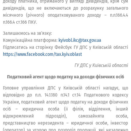
доходу платника, отриманого у вигляді дивідендів, крім сум
дивідендів, що не включаються до розрахунку загального
місячного (річного) оподатковуваного доходу – п.п.166.4.4
п.166.4 ст.166 ПКУ.
Залишаємось на зв’язку:
Комунікаційна платформа:
kyivobl.ikc@tax.gov.ua
Підписатись на сторінку Фейсбук ГУ ДПС у Київській області
https://www.facebook.com/tax.kyiv.oblast
ГУ ДПС у Київській області
Податковий агент щодо податку на доходи фізичних осіб
Головне управління ДПС у Київській області нагадує, що
відповідно до п.п. 14.1.180 п.14.1 ст.14 Податкового кодексу
України, податковий агент щодо податку на доходи фізичних
осіб – юридична особа (її філія, відділення, інший
відокремлений підрозділ), самозайнята особа,
представництво нерезидента – юридичної особи, інвестор
(оператор) за угодою про розподіл продукції, які незалежно