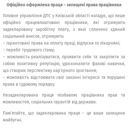
Офіційно оформлена праця – захищені права працівника
Головне управління ДПС у Київській області нагадує, що лише
офіційно працевлаштовані працівники, які отримують
задекларовану заробітну плату, з якої сплачено єдиний
соціальний внесок, отримують:
– гарантовані права на оплату праці, відпуски та лікарняні;
– перебіг трудового стажу;
– можливість реалізуватися, проявити себе та закріпити за
собою позитивну репутацію, удосконалити фахові навички,
що створює перспективу кар’єрного зростання;
– можливість відстоювати свої законні інтереси та порушені
права в судовому порядку.
Незадекларована праця позбавляє працівника прав та
можливостей, соціальних гарантій від держави.
Пам’ятайте, що задекларована праця – це ваше захищене
майбутнє.