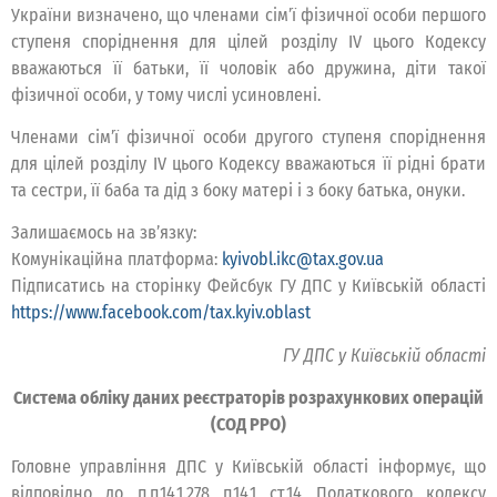
України визначено, що членами сім’ї фізичної особи першого
ступеня споріднення для цілей розділу IV цього Кодексу
вважаються її батьки, її чоловік або дружина, діти такої
фізичної особи, у тому числі усиновлені.
Членами сім’ї фізичної особи другого ступеня споріднення
для цілей розділу IV цього Кодексу вважаються її рідні брати
та сестри, її баба та дід з боку матері і з боку батька, онуки.
Залишаємось на зв’язку:
Комунікаційна платформа:
kyivobl.ikc@tax.gov.ua
Підписатись на сторінку Фейсбук ГУ ДПС у Київській області
https://www.facebook.com/tax.kyiv.oblast
ГУ ДПС у Київській області
Система обліку даних реєстраторів розрахункових операцій
(СОД РРО)
Головне управління ДПС у Київській області інформує, що
відповідно до п.п.14.1.278 п.14.1 ст.14 Податкового кодексу