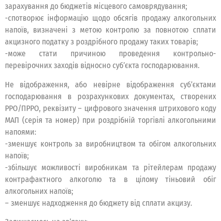
зарахування до бюджетів місцевого самоврядування;
-спотворює інформацію щодо обсягів продажу алкогольних
напоїв, визначені з метою контролю за повнотою сплати
акцизного податку з роздрібного продажу таких товарів;
-може стати причиною проведення контрольно-
перевірочних заходів відносно суб’єкта господарювання.
Не відображення, або невірне відображення суб’єктами
господарювання в розрахункових документах, створених
РРО/ПРРО, реквізиту – цифрового значення штрихового коду
МАП (серія та номер) при роздрібній торгівлі алкогольними
напоями:
-зменшує контроль за виробництвом та обігом алкогольних
напоїв;
-збільшує можливості виробникам та рітейлерам продажу
контрафактного алкоголю та в цілому тіньовий обіг
алкогольних напоїв;
– зменшує надходження до бюджету від сплати акцизу.