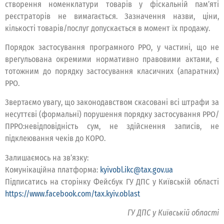
створення номенклатури товарів у фіскальній пам’яті
реєстраторів не вимагається. Зазначення назви, ціни,
кількості товарів/послуг допускається в момент їх продажу.
Порядок застосування програмного РРО, у частині, що не
врегульована окремими нормативно правовими актами, є
тотожним до порядку застосування класичних (апаратних)
РРО.
Звертаємо увагу, що законодавством скасовані всі штрафи за
несуттєві (формальні) порушення порядку застосування РРО/
ПРРО:невідповідність сум, не здійснення записів, не
підклеювання чеків до КОРО.
Залишаємось на зв’язку:
Комунікаційна платформа:
kyivobl.ikc@tax.gov.ua
Підписатись на сторінку Фейсбук ГУ ДПС у Київській області
https://www.facebook.com/tax.kyiv.oblast
ГУ ДПС у Київській області