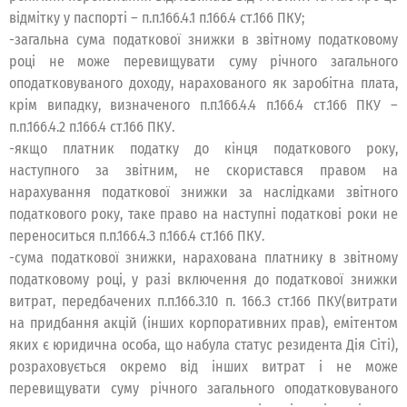
відмітку у паспорті – п.п.166.4.1 п.166.4 ст.166 ПКУ;
-загальна сума податкової знижки в звітному податковому
році не може перевищувати суму річного загального
оподатковуваного доходу, нарахованого як заробітна плата,
крім випадку, визначеного п.п.166.4.4 п.166.4 ст.166 ПКУ –
п.п.166.4.2 п.166.4 ст.166 ПКУ.
-якщо платник податку до кінця податкового року,
наступного за звітним, не скористався правом на
нарахування податкової знижки за наслідками звітного
податкового року, таке право на наступні податкові роки не
переноситься п.п.166.4.3 п.166.4 ст.166 ПКУ.
-сума податкової знижки, нарахована платнику в звітному
податковому році, у разі включення до податкової знижки
витрат, передбачених п.п.166.3.10 п. 166.3 ст.166 ПКУ(витрати
на придбання акцій (інших корпоративних прав), емітентом
яких є юридична особа, що набула статус резидента Дія Сіті),
розраховується окремо від інших витрат і не може
перевищувати суму річного загального оподатковуваного