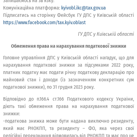
Залишаємось на зв’язку:
Комунікаційна платформа:
kyivobl.ikc@tax.gov.ua
Підписатись на сторінку Фейсбук ГУ ДПС у Київській області
https://www.facebook.com/tax.kyiv.oblast
ГУ ДПС у Київській області
Обмеження права на нарахування податкової знижки
Головне управління ДПС у Київській області нагадує, що для
нарахування податкової знижки за підсумками 2022 року,
платник податку має подати річну податкову декларацію про
майновий стан і доходи (із зазначенням конкретних сум
податкової знижки), по 31 грудня 2023 року.
Відповідно до п.166.4 ст.166 Податкового кодексу України,
діють такі обмеження права на нарахування податкової
знижки:
-податкова знижка може бути надана виключно резиденту,
який має РНОКПП, та резиденту – ФО, яка через свої
релігійні переконання відмовилась від РНОКПП та має про це