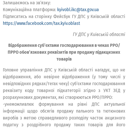
Залишаємось на зв’язку:
Комунікаційна платформа:
kyivobl.ikc@tax.gov.ua
Підписатись на сторінку Фейсбук ГУ ДПС у Київській області
https://www.facebook.com/tax.kyiv.oblast
ГУ ДПС у Київській області
Відображення суб’єктами господарювання в чеках РРО/
ПРРО обов’язкових реквізитів при продажу підакцизних
товарів
Головне управління ДПС у Київській області нагадує, що не
відображення, або невірне відображення (у тому числі у
невідповідних рядках/тегах чеку) суб’єктами господарювання
реквізиту коду товарної підкатегорії згідно з УКТ ЗЕД у
розрахункових документах, які створюються РРО/ПРРО:
-унеможливлює формування на рівні ДПС актуальної
інформації щодо обсягів продажу пального та тютюнових
виробів з метою справедливого розподілу часток акцизного
податку з роздрібного продажу таких товарів для його