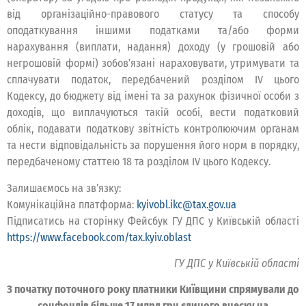
від організаційно-правового статусу та способу
оподаткування іншими податками та/або форми
нарахування (виплати, надання) доходу (у грошовій або
негрошовій формі) зобов’язані нараховувати, утримувати та
сплачувати податок, передбачений розділом IV цього
Кодексу, до бюджету від імені та за рахунок фізичної особи з
доходів, що виплачуються такій особі, вести податковий
облік, подавати податкову звітність контролюючим органам
та нести відповідальність за порушення його норм в порядку,
передбаченому статтею 18 та розділом IV цього Кодексу.
Залишаємось на зв’язку:
Комунікаційна платформа:
kyivobl.ikc@tax.gov.ua
Підписатись на сторінку Фейсбук ГУ ДПС у Київській області
https://www.facebook.com/tax.kyiv.oblast
ГУ ДПС у Київській області
З початку поточного року платники Київщини спрямували до
соцфондів більше 17 млрд грн єдиного внеску на