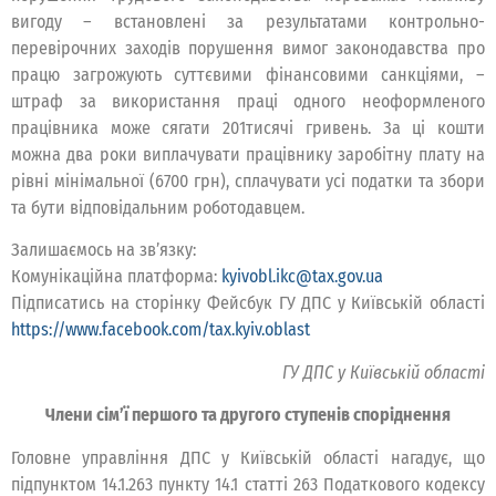
вигоду – встановлені за результатами контрольно-
перевірочних заходів порушення вимог законодавства про
працю загрожують суттєвими фінансовими санкціями, –
штраф за використання праці одного неоформленого
працівника може сягати 201тисячі гривень. За ці кошти
можна два роки виплачувати працівнику заробітну плату на
рівні мінімальної (6700 грн), сплачувати усі податки та збори
та бути відповідальним роботодавцем.
Залишаємось на зв’язку:
Комунікаційна платформа:
kyivobl.ikc@tax.gov.ua
Підписатись на сторінку Фейсбук ГУ ДПС у Київській області
https://www.facebook.com/tax.kyiv.oblast
ГУ ДПС у Київській області
Члени сім’ї першого та другого ступенів споріднення
Головне управління ДПС у Київській області нагадує, що
підпунктом 14.1.263 пункту 14.1 статті 263 Податкового кодексу