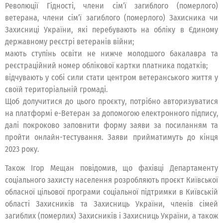
Революції Гідності, члени сім’ї загиблого (померлого)
ветерана, члени сім’ї загиблого (померлого) Захисника чи
Захисниці України, які перебувають на обліку в Єдиному
державному реєстрі ветеранів війни;
мають ступінь освіти не нижче молодшого бакалавра та
реєстраційний номер облікової картки платника податків;
відчувають у собі сили стати центром ветеранського життя у
своїй територіальній громаді.
Щоб долучитися до цього проєкту, потрібно авторизуватися
на платформі е-Ветеран за допомогою електронного підпису,
далі покроково заповнити форму заяви за посиланням та
пройти онлайн-тестування. Заяви прийматимуть до кінця
2023 року.
Також Ігор Мещан повідомив, що фахівці Департаменту
соціального захисту населення розробляють проєкт Київської
обласної цільової програми соціальної підтримки в Київській
області Захисників та Захисниць України, членів сімей
загиблих (померлих) Захисників і Захисниць України, а також