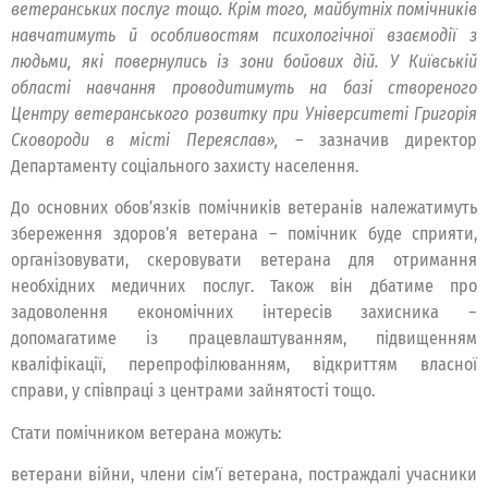
ветеранських послуг тощо. Крім того, майбутніх помічників
навчатимуть й особливостям психологічної взаємодії з
людьми, які повернулись із зони бойових дій. У Київській
області навчання проводитимуть на базі створеного
Центру ветеранського розвитку при Університеті Григорія
Сковороди в місті Переяслав»,
– зазначив директор
Департаменту соціального захисту населення.
До основних обов’язків помічників ветеранів належатимуть
збереження здоров’я ветерана – помічник буде сприяти,
організовувати, скеровувати ветерана для отримання
необхідних медичних послуг. Також він дбатиме про
задоволення економічних інтересів захисника –
допомагатиме із працевлаштуванням, підвищенням
кваліфікації, перепрофілюванням, відкриттям власної
справи, у співпраці з центрами зайнятості тощо.
Стати помічником ветерана можуть:
ветерани війни, члени сім’ї ветерана, постраждалі учасники