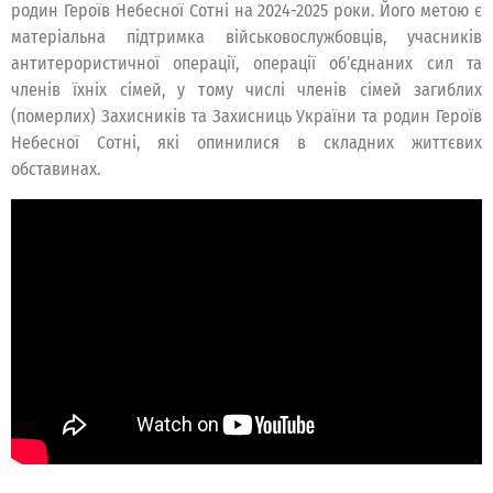
родин Героїв Небесної Сотні на 2024-2025 роки. Його метою є
матеріальна підтримка військовослужбовців, учасників
антитерористичної операції, операції об’єднаних сил та
членів їхніх сімей, у тому числі членів сімей загиблих
(померлих) Захисників та Захисниць України та родин Героїв
Небесної Сотні, які опинилися в складних життєвих
обставинах.