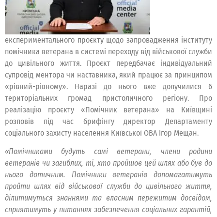
експериментального проєкту щодо запровадження інституту
помічника ветерана в системі переходу від військової служби
до цивільного життя. Проєкт передбачає індивідуальний
супровід ментора чи наставника, який працює за принципом
«рівний-рівному». Наразі до нього вже долучилися 6
територіальних громад пристоличного регіону. Про
реалізацію проєкту «Помічник ветерана» на Київщині
розповів під час брифінгу директор Департаменту
соціального захисту населення Київської ОВА Ігор Мещан.
«Помічниками будуть самі ветерани, члени родини
ветеранів чи загиблих, ті, хто пройшов цей шлях або був до
нього дотичним. Помічники ветеранів допомагатимуть
пройти шлях від військової служби до цивільного життя,
ділитимуться знаннями та власним пережитим досвідом,
сприятимуть у питаннях забезпечення соціальних гарантій,