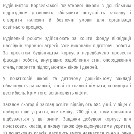
Будівництво Ворзельської початкової школи з дошкільним
підрозділом дозволить збільшити потужність закладу і
створити належні й безпечні умови для організації
освітнього процесу.
Будівельні роботи здійснюють за кошти Фонду ліквідації
наслідків збройної агресії. Уже виконали підготовчі роботи.
За проєктом будівництва корпусів передбачено провести
фасадні роботи, внутрішнє оздоблення стін, опорядження
стель, покриття підлог, монтаж вікон і дверей.
У початковій школі та дитячому дошкільному закладі
облаштують навчальні, ігрові та спальні кімнати, коридори і
вестибюль. Крім того, встановлять ліфти.
Загалом сьогодні заклад освіти відвідують 684 учні. У ліцеї є
найпростіше укриття, яке вміщує 200 дітей, тому навчання
відбувається у дві зміни. Завдяки добудові корпусу для
початкових класів, в якому також функціонуватиме укриття,
13 початкових класів матимуть змогу навчатися очно в одну