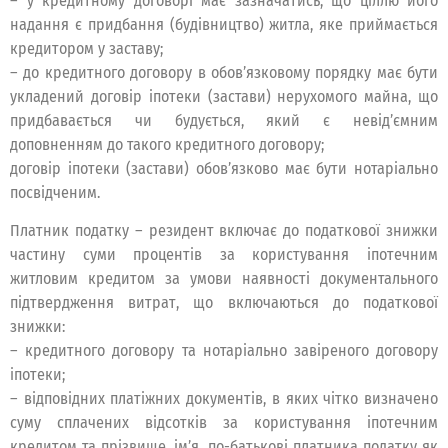
– у кредитному договорі має зазначатись, що ціллю його
надання є придбання (будівництво) житла, яке приймається
кредитором у заставу;
– до кредитного договору в обов’язковому порядку має бути
укладений договір іпотеки (застави) нерухомого майна, що
придбавається чи будується, який є невід’ємним
доповненням до такого кредитного договору;
договір іпотеки (застави) обов’язково має бути нотаріально
посвідченим.
Платник податку – резидент включає до податкової знижки
частину суми процентів за користування іпотечним
житловим кредитом за умови наявності документального
підтвердження витрат, що включаються до податкової
знижки:
– кредитного договору та нотаріально завіреного договору
іпотеки;
– відповідних платіжних документів, в яких чітко визначено
суму сплачених відсотків за користування іпотечним
кредитом та прізвище, ім’я, по-батькові платника податку як