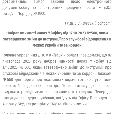
дотриманням вимог законів щодо електронного
документообігу та електронних довірчих послуг – п.8.4
розд.УIII Порядку №1588.
ГУ ДПС у Київській області
Набрав чинності наказ Мінфіну від 17.10.2023 №560, яким
затверджено зміни до Інструкції про службові відрядження в
межах України та за кордон
Головне управління ДПС у Київській області повідомляє, що 07
листопада 2023 року набрав чинності наказ Мінфіну від
17.10.2023 №560, яким затверджено зміни до Інструкції про
службові відрядження в межах України та за кордон. Наказом
№560 для норми про можливість видачі готівкою уточнили
коло осіб, щодо яких вона діє. Раніше готівку дозволялося
видавати розвідникам, оперативникам і слідчим. Тепер до
них додалися держслужбовці, які їдуть від Офісу Президента,
Апарату ВРУ, Секретаріату КМУ та Мінекономіки.
У разі якщо під час службових відряджень відряджений