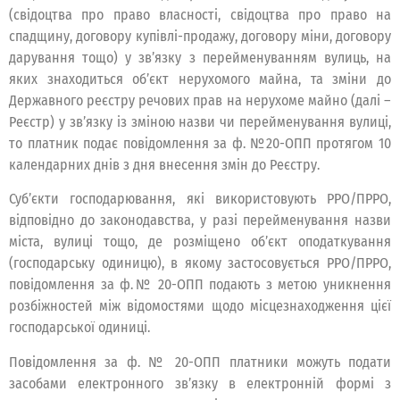
(свідоцтва про право власності, свідоцтва про право на
спадщину, договору купівлі-продажу, договору міни, договору
дарування тощо) у зв’язку з перейменуванням вулиць, на
яких знаходиться об’єкт нерухомого майна, та зміни до
Державного реєстру речових прав на нерухоме майно (далі –
Реєстр) у зв’язку із зміною назви чи перейменування вулиці,
то платник подає повідомлення за ф. №20-ОПП протягом 10
календарних днів з дня внесення змін до Реєстру.
Суб’єкти господарювання, які використовують РРО/ПРРО,
відповідно до законодавства, у разі перейменування назви
міста, вулиці тощо, де розміщено об’єкт оподаткування
(господарську одиницю), в якому застосовується РРО/ПРРО,
повідомлення за ф.№ 20-ОПП подають з метою уникнення
розбіжностей між відомостями щодо місцезнаходження цієї
господарської одиниці.
Повідомлення за ф. № 20-ОПП платники можуть подати
засобами електронного зв’язку в електронній формі з