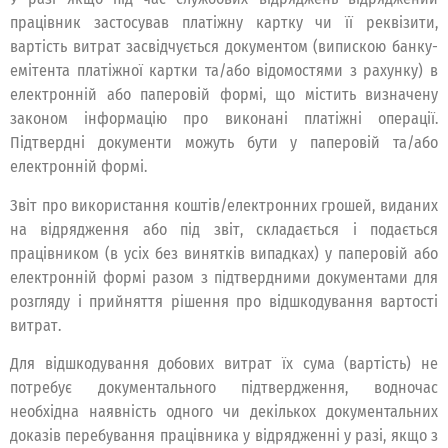
працівник застосував платіжну картку чи її реквізити,
вартість витрат засвідчується документом (випискою банку-
емітента платіжної картки та/або відомостями з рахунку) в
електронній або паперовій формі, що містить визначену
законом інформацію про виконані платіжні операції.
Підтвердні документи можуть бути у паперовій та/або
електронній формі.
Звіт про використання коштів/електронних грошей, виданих
на відрядження або під звіт, складається і подається
працівником (в усіх без винятків випадках) у паперовій або
електронній формі разом з підтвердними документами для
розгляду і прийняття рішення про відшкодування вартості
витрат.
Для відшкодування добових витрат їх сума (вартість) не
потребує документального підтвердження, водночас
необхідна наявність одного чи декількох документальних
доказів перебування працівника у відрядженні у разі, якщо з