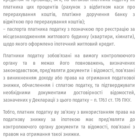
платника цих процентів (рахунок з відбитком каси про
перерахування коштів, платіжне доручення банку з
відміткою про перерахування коштів);
– паспорта платника податку з позначкою про реєстрацію за
місцезнаходженням житлового будинку (квартири, кімнати),
щодо якого оформлено іпотечний житловий кредит.
Платники податку зобов’язані на вимогу контролюючого
органу та в межах його повноважень, визначених
законодавством, пред’являти документи і відомості, пов’язані
з виникненням доходу або права на отримання податкової
знижки, обчисленням і сплатою податку, та підтверджувати
необхідними документами достовірності відомостей,
зазначених у Декларації з цього податку – п. 176.1 ст. 176 ПКУ.
Тобто, платник податку ву зв’язку з використанням права на
податкову знижку за іпотекою має пред’являти до
контролюючого органу документи та відомості, пов’язані з
правом на отримання такої знижки.