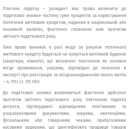
Платник податку – резидент має право включити до
податкової знижки частину суми процентів за користування
іпотечним житловим кредитом, наданим в національній або
іноземній валютах, фактично сплачених ним протягом
звітного податкового року.
Таке право виникає в разі якщо за рахунок іпотечного
житлового кредиту будується чи купується житловий будинок
(квартира, кімната), що визначені платником як основне
місце проживання, зокрема, відповідно до позначки в
паспорті про реєстрацію за місцезнаходженням такого житла
– п. 175.1 ст. 175 ПКУ.
До податкової знижки включаються фактично здійснені
протягом звітного податкового року платником податку
витрати, підтверджені відповідними платіжними та
розрахунковими документами, зокрема, квитанціями,
фіскальними або товарними чеками, прибутковими
касовими ордерами, що ідентифікують продавця товарів