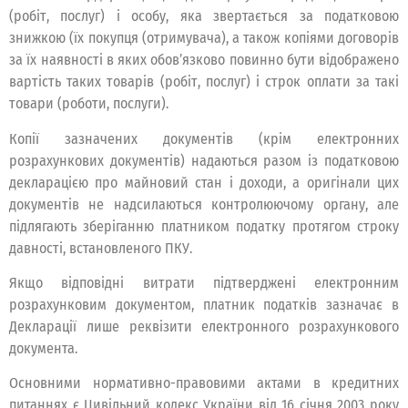
(робіт, послуг) і особу, яка звертається за податковою
знижкою (їх покупця (отримувача), а також копіями договорів
за їх наявності в яких обов’язково повинно бути відображено
вартість таких товарів (робіт, послуг) і строк оплати за такі
товари (роботи, послуги).
Копії зазначених документів (крім електронних
розрахункових документів) надаються разом із податковою
декларацією про майновий стан і доходи, а оригінали цих
документів не надсилаються контролюючому органу, але
підлягають зберіганню платником податку протягом строку
давності, встановленого ПКУ.
Якщо відповідні витрати підтверджені електронним
розрахунковим документом, платник податків зазначає в
Декларації лише реквізити електронного розрахункового
документа.
Основними нормативно-правовими актами в кредитних
питаннях є Цивільний кодекс України від 16 січня 2003 року