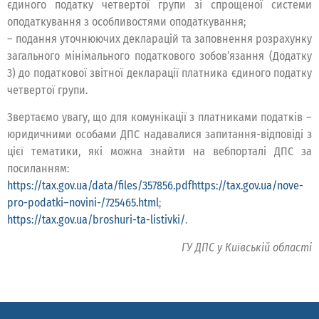
єдиного податку четвертої групи зі спрощеної системи
оподаткування з особливостями оподаткування;
– подання уточнюючих декларацій та заповнення розрахунку
загального мінімального податкового зобов’язання (Додатку
3) до податкової звітної декларації платника єдиного податку
четвертої групи.
Звертаємо увагу, що для комунікації з платниками податків –
юридичними особами ДПС надавалися запитання-відповіді з
цієї тематики, які можна знайти на вебпорталі ДПС за
посиланням:
https://tax.gov.ua/data/files/357856.pdfhttps://tax.gov.ua/nove-
pro-podatki–novini-/725465.html
;
https://tax.gov.ua/broshuri-ta-listivki/
.
ГУ ДПС у Київській області