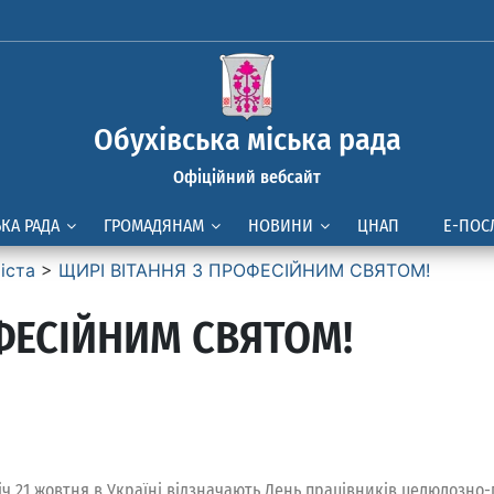
Обухівська міська рада
Офіційний вебсайт
ЬКА РАДА
ГРОМАДЯНАМ
НОВИНИ
ЦНАП
Е-ПОС
іста
>
ЩИРІ ВІТАННЯ З ПРОФЕСІЙНИМ СВЯТОМ!
ФЕСІЙНИМ СВЯТОМ!
іч 21 жовтня в Україні відзначають День працівників целюлозно-