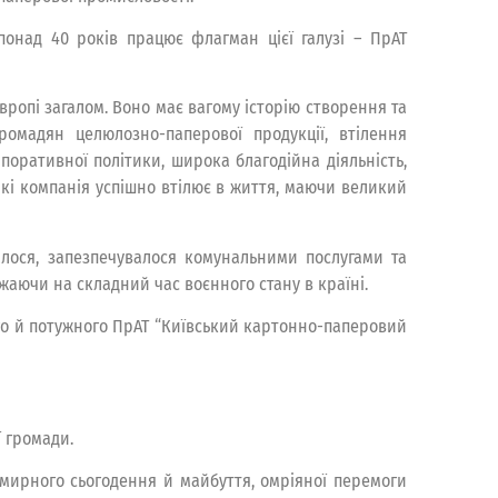
онад 40 років працює флагман цієї галузі – ПрАТ
ропі загалом. Воно має вагому історію створення та
ромадян целюлозно-паперової продукції, втілення
поративної політики, широка благодійна діяльність,
які компанія успішно втілює в життя, маючи великий
лося, запезпечувалося комунальними послугами та
жаючи на складний час воєнного стану в країні.
го й потужного ПрАТ “Київський картонно-паперовий
 громади.
, мирного сьогодення й майбуття, омріяної перемоги