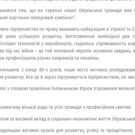
аємося тим, що на теренах нашої Обухівської громади вже п
ький картонно-паперовий комбінат”.
ужне підприємство по праву вважають найкращим в Україні та Єв
й шлях успішного розвитку. Виготовлення необхідної для г
ітніших технологій у виробництві, соціальна спрямованість кор
во під час війни – це той неповний перелік основних завдань, 
ив професіоналів різних напрямків та поколінь.
чинаючи з кінця 80-х років, наше місто активно розбудовува
 розвитку. Все це й зараз підтримується підприємством, не зва
чолі з головою правління Головченком Юрієм Ігоровичем велико
 колективу міської ради та усієї громади з професійним святом!
ізм та вагомий вклад в соціально-економічне життя Обухівської
подальших вагомих кроків для розвитку, успіху та процвітання