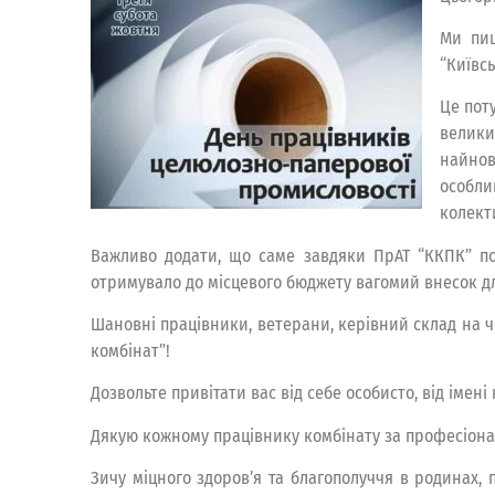
Ми пиш
“Київс
Це пот
велики
найнов
особли
колект
Важливо додати, що саме завдяки ПрАТ “ККПК” по
отримувало до місцевого бюджету вагомий внесок для
Шановні працівники, ветерани, керівний склад на 
комбінат”!
Дозвольте привітати вас від себе особисто, від імені
Дякую кожному працівнику комбінату за професіонал
Зичу міцного здоров’я та благополуччя в родинах, 