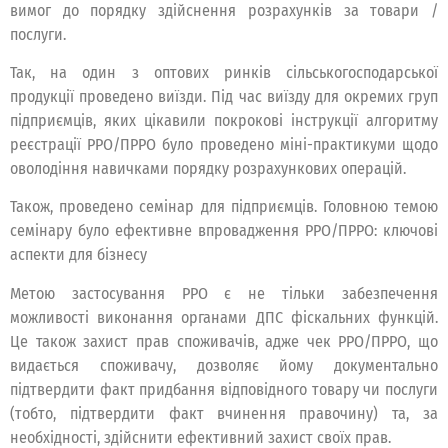
вимог до порядку здійснення розрахунків за товари /
послуги.
Так, на один з оптових ринків сільськогосподарської
продукції проведено виїзди. Під час виїзду для окремих груп
підприємців, яких цікавили покрокові інструкції алгоритму
реєстрації РРО/ПРРО було проведено міні-практикуми щодо
оволодіння навичками порядку розрахункових операцій.
Також, проведено семінар для підприємців. Головною темою
семінару було ефективне впровадження РРО/ПРРО: ключові
аспекти для бізнесу
Метою застосування РРО є не тільки забезпечення
можливості виконання органами ДПС фіскальних функцій.
Це також захист прав споживачів, адже чек РРО/ПРРО, що
видається споживачу, дозволяє йому документально
підтвердити факт придбання відповідного товару чи послуги
(тобто, підтвердити факт вчинення правочину) та, за
необхідності, здійснити ефективний захист своїх прав.