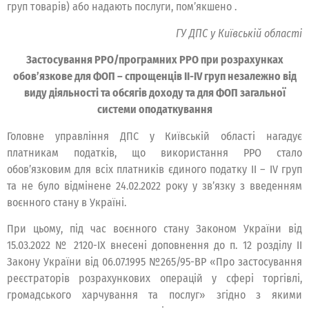
груп товарів) або надають послуги, пом’якшено .
ГУ ДПС у Київській області
Застосування РРО/програмних РРО при розрахунках
обов’язкове для ФОП – спрощенців ІІ-ІV груп незалежно від
виду діяльності та обсягів доходу та для ФОП загальної
системи оподаткування
Головне управління ДПС у Київській області нагадує
платникам податків, що використання РРО стало
обов’язковим для всіх платників єдиного податку ІІ – IV груп
та не було відмінене 24.02.2022 року у зв’язку з введенням
воєнного стану в Україні.
При цьому, під час воєнного стану Законом України від
15.03.2022 № 2120-IХ внесені доповнення до п. 12 розділу ІІ
Закону України від 06.07.1995 №265/95-ВР «Про застосування
реєстраторів розрахункових операцій у сфері торгівлі,
громадського харчування та послуг» згідно з якими