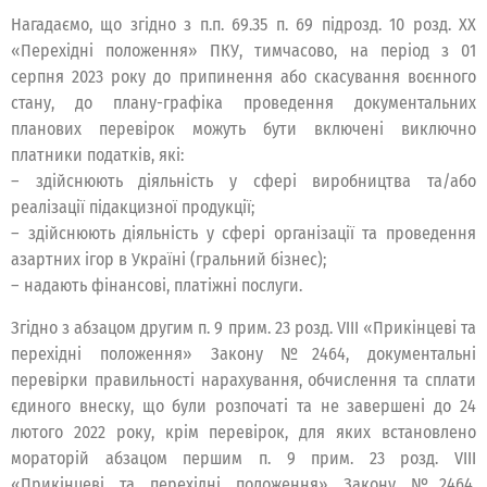
Нагадаємо, що згідно з п.п. 69.35 п. 69 підрозд. 10 розд. XX
«Перехідні положення» ПКУ, тимчасово, на період з 01
серпня 2023 року до припинення або скасування воєнного
стану, до плану-графіка проведення документальних
планових перевірок можуть бути включені виключно
платники податків, які:
– здійснюють діяльність у сфері виробництва та/або
реалізації підакцизної продукції;
– здійснюють діяльність у сфері організації та проведення
азартних ігор в Україні (гральний бізнес);
– надають фінансові, платіжні послуги.
Згідно з абзацом другим п. 9 прим. 23 розд. VIII «Прикінцеві та
перехідні положення» Закону №2464, документальні
перевірки правильності нарахування, обчислення та сплати
єдиного внеску, що були розпочаті та не завершені до 24
лютого 2022 року, крім перевірок, для яких встановлено
мораторій абзацом першим п. 9 прим. 23 розд. VIII
«Прикінцеві та перехідні положення» Закону №2464,