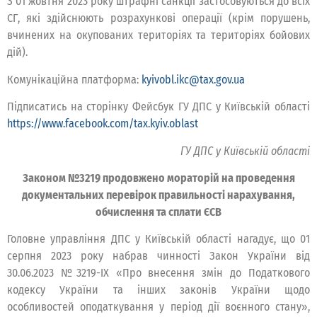
З 01 жовтня 2023 року штрафні санкції застосовуються до всіх
СГ, які здійснюють розрахункові операції (крім порушень,
вчинених на окупованих територіях та територіях бойових
дій).
Комунікаційна платформа:
kyivobl.ikc@tax.gov.ua
Підписатись на сторінку Фейсбук ГУ ДПС у Київській області
https://www.facebook.com/tax.kyiv.oblast
ГУ ДПС у Київській області
Законом №3219 продовжено мораторій на проведення
документальних перевірок правильності нарахування,
обчислення та сплати ЄСВ
Головне управління ДПС у Київській області нагадує, що 01
серпня 2023 року набрав чинності Закон України від
30.06.2023 №3219-IX «Про внесення змін до Податкового
кодексу України та інших законів України щодо
особливостей оподаткування у період дії воєнного стану»,