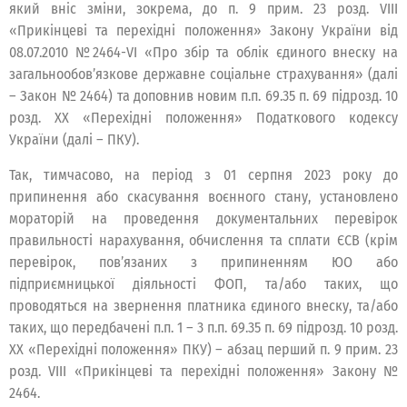
який вніс зміни, зокрема, до п. 9 прим. 23 розд. VIII
«Прикінцеві та перехідні положення» Закону України від
08.07.2010 №2464-VI «Про збір та облік єдиного внеску на
загальнообов’язкове державне соціальне страхування» (далі
– Закон № 2464) та доповнив новим п.п. 69.35 п. 69 підрозд. 10
розд. XX «Перехідні положення» Податкового кодексу
України (далі – ПКУ).
Так, тимчасово, на період з 01 серпня 2023 року до
припинення або скасування воєнного стану, установлено
мораторій на проведення документальних перевірок
правильності нарахування, обчислення та сплати ЄСВ (крім
перевірок, пов’язаних з припиненням ЮО або
підприємницької діяльності ФОП, та/або таких, що
проводяться на звернення платника єдиного внеску, та/або
таких, що передбачені п.п. 1 – 3 п.п. 69.35 п. 69 підрозд. 10 розд.
XX «Перехідні положення» ПКУ) – абзац перший п. 9 прим. 23
розд. VIII «Прикінцеві та перехідні положення» Закону №
2464.