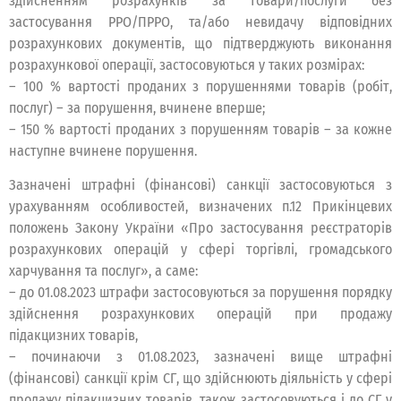
здійсненням розрахунків за товари/послуги без
застосування РРО/ПРРО, та/або невидачу відповідних
розрахункових документів, що підтверджують виконання
розрахункової операції, застосовуються у таких розмірах:
– 100 % вартості проданих з порушеннями товарів (робіт,
послуг) – за порушення, вчинене вперше;
– 150 % вартості проданих з порушенням товарів – за кожне
наступне вчинене порушення.
Зазначені штрафні (фінансові) санкції застосовуються з
урахуванням особливостей, визначених п.12 Прикінцевих
положень Закону України «Про застосування реєстраторів
розрахункових операцій у сфері торгівлі, громадського
харчування та послуг», а саме:
– до 01.08.2023 штрафи застосовуються за порушення порядку
здійснення розрахункових операцій при продажу
підакцизних товарів,
– починаючи з 01.08.2023, зазначені вище штрафні
(фінансові) санкції крім СГ, що здійснюють діяльність у сфері
продажу підакцизних товарів, також застосовуються і до СГ у