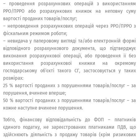
– проведення розрахункових операцій з використанням
РРО/ПРРО або розрахункових книжок на неповну суму
вартості проданих товарів/послуг;
– непроведення розрахункових операцій через РРО/ПРРО з
фіскальним режимом роботи;
– невидача у паперовому вигляді та/або електронній формі
відповідного розрахункового документа, що підтверджує
виконання розрахункової операції, або проведення її без
використання розрахункової книжки на окремому
господарському об’єкті такого СГ, застосовується у таких
розмірах:
25 % вартості проданих з порушеннями товарів/послуг – за
порушення, вчинене вперше;
50 % вартості проданих з порушеннями товарів/послуг – за
кожне наступне вчинене порушення.
Тобто, фінансову відповідальність до ФОП – платників
єдиного податку, не зареєстрованих платниками ПДВ, що
здійснюють діяльність з продажу товарів (крім ризикових