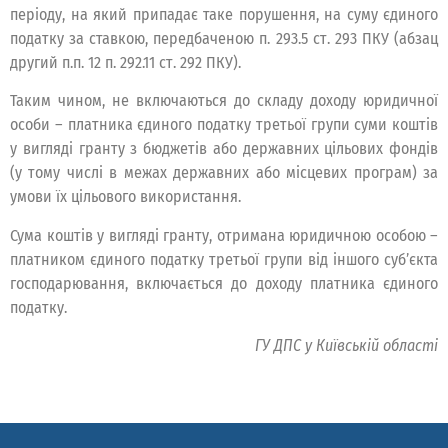
періоду, на який припадає таке порушення, на суму єдиного
податку за ставкою, передбаченою п. 293.5 ст. 293 ПКУ (абзац
другий п.п. 12 п. 292.11 ст. 292 ПКУ).
Таким чином, не включаються до складу доходу юридичної
особи – платника єдиного податку третьої групи суми коштів
у вигляді гранту з бюджетів або державних цільових фондів
(у тому числі в межах державних або місцевих програм) за
умови їх цільового використання.
Сума коштів у вигляді гранту, отримана юридичною особою –
платником єдиного податку третьої групи від іншого суб’єкта
господарювання, включається до доходу платника єдиного
податку.
ГУ ДПС у Київській області