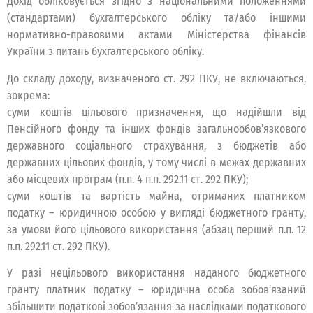
Дохід обліковується згідно з національними положеннями
(стандартами) бухгалтерського обліку та/або іншими
нормативно-правовими актами Міністерства фінансів
України з питань бухгалтерського обліку.
До складу доходу, визначеного ст. 292 ПКУ, не включаються,
зокрема:
суми коштів цільового призначення, що надійшли від
Пенсійного фонду та інших фондів загальнообов’язкового
державного соціального страхування, з бюджетів або
державних цільових фондів, у тому числі в межах державних
або місцевих програм (п.п. 4 п.п. 292.11 ст. 292 ПКУ);
суми коштів та вартість майна, отриманих платником
податку – юридичною особою у вигляді бюджетного гранту,
за умови його цільового використання (абзац перший п.п. 12
п.п. 292.11 ст. 292 ПКУ).
У разі нецільового використання наданого бюджетного
гранту платник податку – юридична особа зобов’язаний
збільшити податкові зобов’язання за наслідками податкового