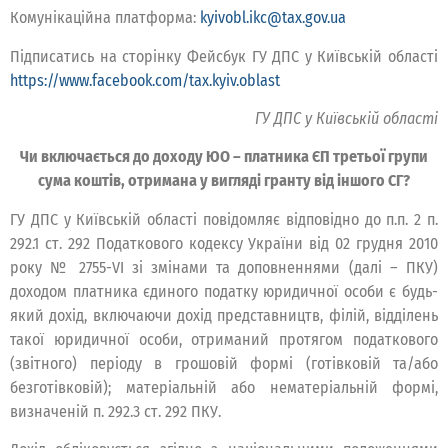
Комунікаційна платформа:
kyivobl.ikc@tax.gov.ua
Підписатись на сторінку Фейсбук ГУ ДПС у Київській області
https://www.facebook.com/tax.kyiv.oblast
ГУ ДПС у Київській області
Чи включається до доходу ЮО – платника ЄП третьої групи
сума коштів, отримана у вигляді гранту від іншого СГ?
ГУ ДПС у Київській області повідомляє відповідно до п.п. 2 п.
292.1 ст. 292 Податкового кодексу України від 02 грудня 2010
року № 2755-VI зі змінами та доповненнями (далі – ПКУ)
доходом платника єдиного податку юридичної особи є будь-
який дохід, включаючи дохід представництв, філій, відділень
такої юридичної особи, отриманий протягом податкового
(звітного) періоду в грошовій формі (готівковій та/або
безготівковій); матеріальній або нематеріальній формі,
визначеній п. 292.3 ст. 292 ПКУ.