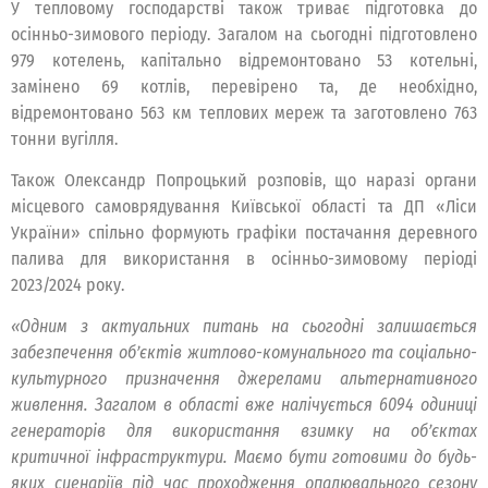
У тепловому господарстві також триває підготовка до
осінньо-зимового періоду. Загалом на сьогодні підготовлено
979 котелень, капітально відремонтовано 53 котельні,
замінено 69 котлів, перевірено та, де необхідно,
відремонтовано 563 км теплових мереж та заготовлено 763
тонни вугілля.
Також Олександр Попроцький розповів, що наразі органи
місцевого самоврядування Київської області та ДП «Ліси
України» спільно формують графіки постачання деревного
палива для використання в осінньо-зимовому періоді
2023/2024 року.
«Одним з актуальних питань на сьогодні залишається
забезпечення об’єктів житлово-комунального та соціально-
культурного призначення джерелами альтернативного
живлення. Загалом в області вже налічується 6094 одиниці
генераторів для використання взимку на об’єктах
критичної інфраструктури. Маємо бути готовими до будь-
яких сценаріїв під час проходження опалювального сезону