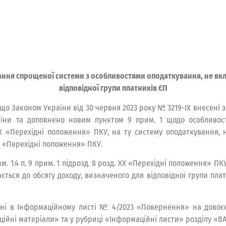
вання спрощеної системи з особливостями оподаткування, не вкл
відповідної групи платників ЄП
що Законом України від 30 червня 2023 року № 3219-ІХ внесені змі
їни та доповнено новим пунктом 9 прим. 1 щодо особливост
 ХХ «Перехідні положення» ПКУ, на ту систему оподаткування
ХХ «Перехідні положення» ПКУ.
прим. 1.4 п. 9 прим. 1 підрозд. 8 розд. ХХ «Перехідні положення» 
ься до обсягу доходу, визначеного для відповідної групи платни
дені в Інформаційному листі № 4/2023 «Повернення» на довоєн
ційні матеріали» та у рубриці «Інформаційні листи» розділу 