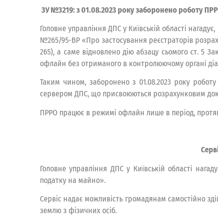
ЗУ №3219: з 01.08.2023 року заборонено роботу П
Головне управління ДПС у Київській області нагадує,
№265/95-ВР «Про застосування реєстраторів розраху
265), а саме відновлено дію абзацу сьомого ст. 5 
офлайн без отриманого в контролюючому органі ді
Таким чином, заборонено з 01.08.2023 року робо
сервером ДПС, що присвоюються розрахунковим док
ПРРО працює в режимі офлайн лише в період, протяг
Серв
Головне управління ДПС у Київській області нага
податку на майно».
Сервіс надає можливість громадянам самостійно зді
землю з фізичних осіб.