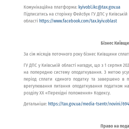
Комунікаційна платформа:
kyivobl.ikc@tax.gov.ua
Підписатись на сторінку Фейсбук ГУ ДПС у Київській
області
https://www.facebook.com/tax.kyiv.oblast
Бізнес Київщи
За сім місяців поточного року бізнес Київщини спла
ГУ ДПС у Київській області нагадує, що з 1 серпня
на попередню систему оподаткування. З метою усуне
період сплати єдиного податку та завершено в 
врегулювання питання оподаткування податком на 
розділу ХХ «Перехідні положення» Кодексу.
Детальніше:
https://tax.gov.ua/media-tsentr/novini/69
Право на под