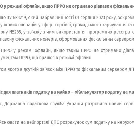
РРО у режимі офлайн, якщо ПРРО не отримано діапазон фіскаль
 що ЗУ №3219, який набрав чинності 01 серпня 2023 року, зокрема,
нкових операцій у сфері торгівлі, громадського харчування та 
Закону №265, у зв’язку з чим використання програмних реєстрат
апазону фіскальних номерів, сформованих фіскальним сервером
ту ПРРО у режимі офлайн, якщо таким ПРРО не отримано діап
ументам ПРРО, що працює в режимі офлайн.
ом якого відсутній зв’язок між ПРРО та фіскальним сервером ДП
іс для платників податку на майно – «Калькулятор податку на м
дує, Державна податкова служба України розробила новий серв
йснювати на вебпорталі ДПС розрахунок сум податку на нерухоме 