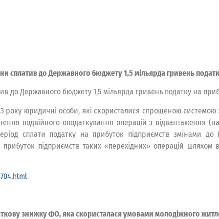
ни сплатив до Державного бюджету 1,5 мільярда гривень подат
тив до Державного бюджету 1,5 мільярда гривень податку на приб
 2023 року юридичні особи, які скористалися спрощеною системо
ння подвійного оподаткування операцій з відвантаження (нада
період сплати податку на прибуток підприємств змінами до
прибуток підприємств таких «перехідних» операцій шляхом вик
4704.html
аткову знижку ФО, яка скористалася умовами молодіжного житл