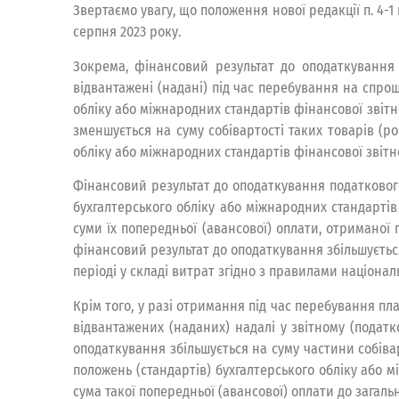
Звертаємо увагу, що положення нової редакції п. 4-1
серпня 2023 року.
Зокрема, фінансовий результат до оподаткування п
відвантажені (надані) під час перебування на спро
обліку або міжнародних стандартів фінансової звітн
зменшується на суму собівартості таких товарів (ро
обліку або міжнародних стандартів фінансової звітн
Фінансовий результат до оподаткування податкового
бухгалтерського обліку або міжнародних стандартів ф
суми їх попередньої (авансової) оплати, отриманої
фінансовий результат до оподаткування збільшується 
періоді у складі витрат згідно з правилами націонал
Крім того, у разі отримання під час перебування пл
відвантажених (наданих) надалі у звітному (податк
оподаткування збільшується на суму частини собівар
положень (стандартів) бухгалтерського обліку або мі
сума такої попередньої (авансової) оплати до загальн