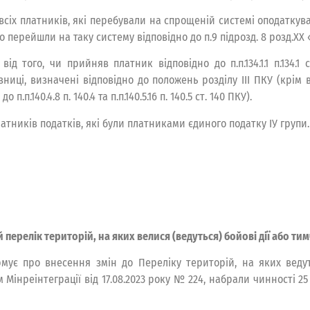
 всіх платників, які перебували на спрощеній системі оподаткув
о перейшли на таку систему відповідно до п.9 підрозд. 8 розд.ХХ 
д того, чи прийняв платник відповідно до п.п.134.1.1 п.134.
зниці, визначені відповідно до положень розділу ІІІ ПКУ (крім
.п.140.4.8 п. 140.4 та п.п.140.5.16 п. 140.5 ст. 140 ПКУ).
тників податків, які були платниками єдиного податку ІУ групи.
перелік територій, на яких велися (ведуться) бойові дії або т
рмує про внесення змін до Переліку територій, на яких ведут
Мінреінтеграції від 17.08.2023 року № 224, набрали чинності 25