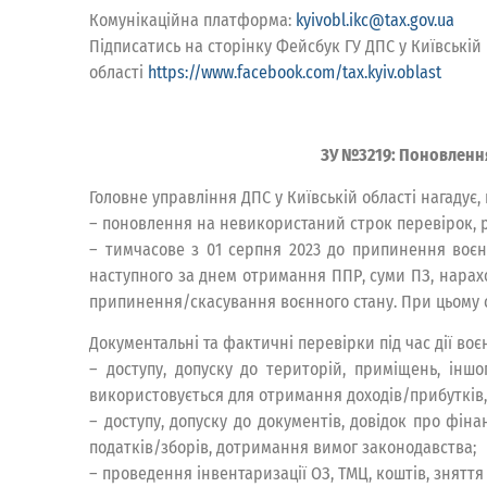
Комунікаційна платформа:
kyivobl.ikc@tax.gov.ua
Підписатись на сторінку Фейсбук ГУ ДПС у Київській
області
https://www.facebook.com/tax.kyiv.oblast
ЗУ №3219: Поновлення
Головне управління ДПС у Київській області нагадує,
– поновлення на невикористаний строк перевірок, ро
– тимчасове з 01 серпня 2023 до припинення воєн
наступного за днем отримання ППР, суми ПЗ, нарахо
припинення/скасування воєнного стану. При цьому 
Документальні та фактичні перевірки під час дії во
– доступу, допуску до територій, приміщень, інш
використовується для отримання доходів/прибутків,
– доступу, допуску до документів, довідок про фіна
податків/зборів, дотримання вимог законодавства;
– проведення інвентаризації ОЗ, ТМЦ, коштів, зняття