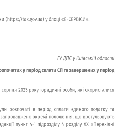
https://tax.gov.ua) у блоці «Е-СЕРВІСИ».
ГУ ДПС у Київській області
початих у період сплати ЄП та завершених у період
01 серпня 2023 року юридичні особи, які скористалися
були розпочаті в період сплати єдиного податку та
У) запроваджено окремі положення, що врегульовують
акції пункт 4-1 підрозділу 4 розділу ХХ «Перехідні