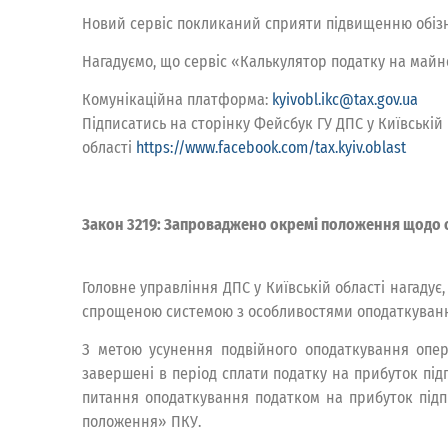
Новий сервіс покликаний сприяти підвищенню обізна
Нагадуємо, що сервіс «Калькулятор податку на майно
Комунікаційна платформа:
kyivobl.ikc@tax.gov.ua
Підписатись на сторінку Фейсбук ГУ ДПС у Київській
області
https://www.facebook.com/tax.kyiv.oblast
Закон 3219: Запроваджено окремі положення щодо о
Головне управління ДПС у Київській області нагадує,
спрощеною системою з особливостями оподаткуванн
З метою усунення подвійного оподаткування операц
завершені в період сплати податку на прибуток під
питання оподаткування податком на прибуток підпри
положення» ПКУ.