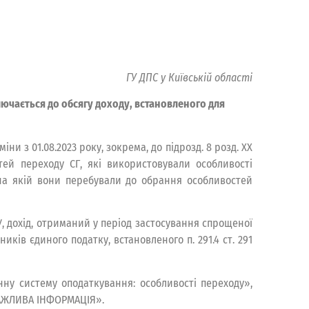
ГУ ДПС у Київській області
ючається до обсягу доходу, встановленого для
ни з 01.08.2023 року, зокрема, до підрозд. 8 розд. ХХ
ей переходу СГ, які використовували особливості
, на якій вони перебували до обрання особливостей
ПКУ, дохід, отриманий у період застосування спрощеної
ків єдиного податку, встановленого п. 291.4 ст. 291
ну систему оподаткування: особливості переходу»,
«ВАЖЛИВА ІНФОРМАЦІЯ».