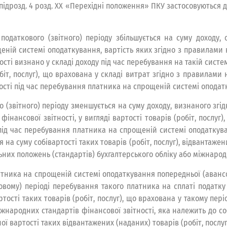
 підрозд. 4 розд. XX «Перехідні положення» ПКУ застосовуються 
одаткового (звітного) періоду збільшується на суму доходу, 
щеній системі оподаткування, вартість яких згідно з правилами 
ості визнано у складі доходу під час перебування на такій сист
біт, послуг), що врахована у складі витрат згідно з правилами
ості під час перебування платника на спрощеній системі оподат
 (звітного) періоду зменшується на суму доходу, визнаного згі
інансової звітності, у вигляді вартості товарів (робіт, послуг)
 під час перебування платника на спрощеній системі оподатку
на суму собівартості таких товарів (робіт, послуг), відвантаже
ьних положень (стандартів) бухгалтерського обліку або міжнарод
атника на спрощеній системі оподаткування попередньої (авансово
овому) періоді перебування такого платника на сплаті податк
тості таких товарів (робіт, послуг), що врахована у такому пері
жнародних стандартів фінансової звітності, яка належить до соб
ої вартості таких відвантажених (наданих) товарів (робіт, послуг