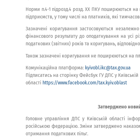
Норми п.4-1 підрозд.4 розд. ХХ ПКУ поширюються на
підприємств, у тому числі на платників, які тимчасов
Зазначені коригування застосовуються незалежно ві
фінансового результату до оподаткування на усі рі
податкових (звітних) років та коригувань, відповідно до п
Також зазначені коригування не поширюються на пла
Комунікаційна платформа:
kyivobl.ikc@tax.gov.ua
Підписатись на сторінку Фейсбук ГУ ДПС у Київській
області
https://www.facebook.com/tax.kyiv.oblast
Затверджено новий 
Головне управління ДПС у Київській області інфо
російською федерацією. Зміни затверджено наказом 
отримання податкових пільг.