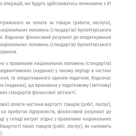
до операцій, які будуть здійснюватись починаючи з 01
отриманого як оплата за товари (роботи, послуги),
національних положень (стандартів) бухгалтерського
емі. Водночас фінансовий результат до оподаткування
 національних положень (стандартів) бухгалтерського
кування.
дно з правилами національних положень (стандартів)
, відвантажених (наданих) у такому періоді в частині
вання, та оподаткованого єдиним податком. Водночас
них (наданих), що врахована у податковому (звітному)
них стандартів фінансової звітності.
ї) оплати частини вартості товарів (робіт, послуг),
у на прибуток підприємств, фінансовий результат до
оді у складі витрат згідно з правилами національних
івартості таких товарів (робіт, послуг), як належить
).