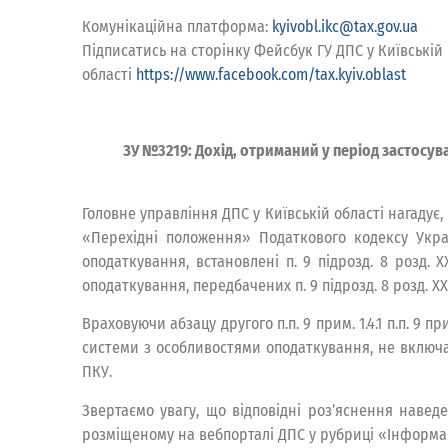
Комунікаційна платформа:
kyivobl.ikc@tax.gov.ua
Підписатись на сторінку Фейсбук ГУ ДПС у Київській
області
https://www.facebook.com/tax.kyiv.oblast
ЗУ №3219: Дохід, отриманий у період застосу
Головне управління ДПС у Київській області нагадує, 
«Перехідні положення» Податкового кодексу Укра
оподаткування, встановлені п. 9 підрозд. 8 розд.
оподаткування, передбачених п. 9 підрозд. 8 розд. 
Враховуючи абзацу другого п.п. 9 прим. 1.4.1 п.п. 9 
системи з особливостями оподаткування, не включаєт
ПКУ.
Звертаємо увагу, що відповідні роз’яснення наве
розміщеному на вебпорталі ДПС у рубриці «Інформа