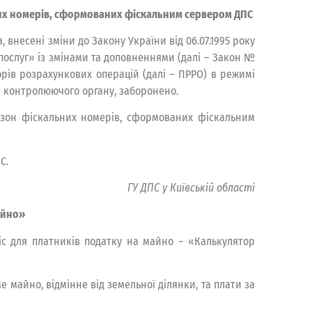
них номерів, сформованих фіскальним сервером ДПС
 внесені зміни до Закону України від 06.07.1995 року
послуг» із змінами та доповненнями (далі – Закон №
орів розрахункових операцій (далі – ПРРО) в режимі
 контролюючого органу, заборонено.
азон фіскальних номерів, сформованих фіскальним
С.
ГУ ДПС у Київській області
айно»
іс для платників податку на майно – «Калькулятор
майно, відмінне від земельної ділянки, та плати за