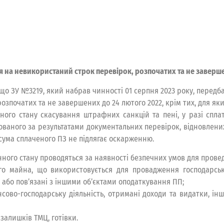
 на невикористаний строк перевірок, розпочатих та не заверше
 що ЗУ №3219, який набрав чинності 01 серпня 2023 року, передб
зпочатих та не завершених до 24 лютого 2022, крім тих, для як
ного стану скасування штрафних санкцій та пені, у разі спла
ваного за результатами документальних перевірок, відновлени
сума сплаченого ПЗ не підлягає оскарженню.
єнного стану проводяться за наявності безпечних умов для прове
ого майна, що використовується для провадження господарсько
 або пов’язані з іншими об’єктами оподаткування ПП;
нсово-господарську діяльність, отримані доходи та видатки, ін
 залишків ТМЦ, готівки.