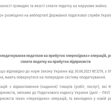
ності громадян та якості сплати податку на нерухоме майно.
» розміщено на вебпорталі Державної податкової служби України (
податкування податком на прибуток «перехідних» операцій, роз
сплати податку на прибуток підприємств
 що відповідно до норм Закону України від 30.06.2023 №3219, з 
я, мають повернутися на попередню систему оподаткування.
ій з відвантаження (надання) товарів (робіт, послуг), які 
приємств, змінами до Податкового кодексу України (далі – ПК
ємств таких «перехідних» операцій, та викладено у новій ред