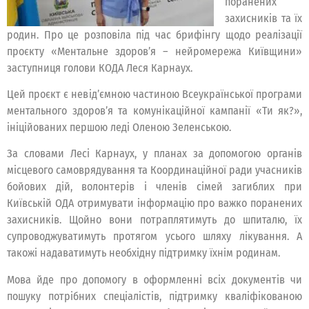
поранених
захисників та їх
родин. Про це розповіла під час брифінгу щодо реалізації
проєкту «Ментальне здоров’я – нейромережа Київщини»
заступниця голови КОДА Леся Карнаух.
Цей проєкт є невід’ємною частиною Всеукраїнської програми
ментального здоров’я та комунікаційної кампанії «Ти як?»,
ініційованих першою леді Оленою Зеленською.
За словами Лесі Карнаух, у планах за допомогою органів
місцевого самоврядування та Координаційної ради учасників
бойових дій, волонтерів і членів сімей загиблих при
Київській ОДА отримувати інформацію про важко поранених
захисників. Щойно вони потраплятимуть до шпиталю, їх
супроводжуватимуть протягом усього шляху лікування. А
такожі надаватимуть необхідну підтримку їхнім родинам.
Мова йде про допомогу в оформленні всіх документів чи
пошуку потрібних спеціалістів, підтримку кваліфікованою