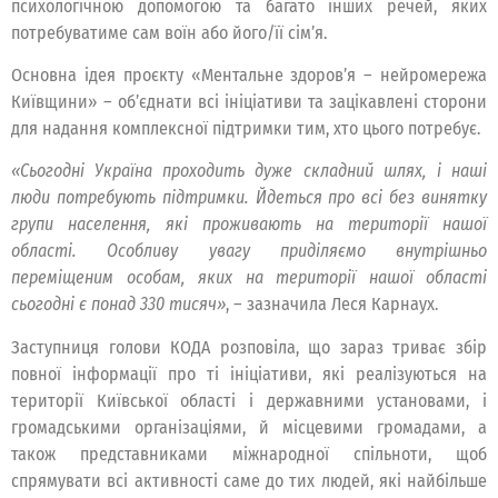
психологічною допомогою та багато інших речей, яких
потребуватиме сам воїн або його/її сім’я.
Основна ідея проєкту «Ментальне здоров’я – нейромережа
Київщини» – об’єднати всі ініціативи та зацікавлені сторони
для надання комплексної підтримки тим, хто цього потребує.
«Сьогодні Україна проходить дуже складний шлях, і наші
люди потребують підтримки. Йдеться про всі без винятку
групи населення, які проживають на території нашої
області. Особливу увагу приділяємо внутрішньо
переміщеним особам, яких на території нашої області
сьогодні є понад 330 тисяч»
, – зазначила Леся Карнаух.
Заступниця голови КОДА розповіла, що зараз триває збір
повної інформації про ті ініціативи, які реалізуються на
території Київської області і державними установами, і
громадськими організаціями, й місцевими громадами, а
також представниками міжнародної спільноти, щоб
спрямувати всі активності саме до тих людей, які найбільше