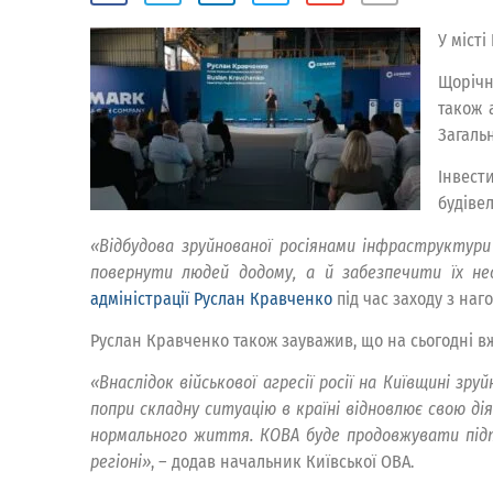
У міст
Щорічн
також 
Загаль
Інвест
будівел
«
Відбудова зруйнованої росіянами інфраструктур
повернути людей додому, а й забезпечити їх не
адміністрації Руслан Кравченко
під час заходу з на
Руслан Кравченко також зауважив, що на сьогодні в
«
Внаслідок військової агресії росії на Київщині з
попри складну ситуацію в країні відновлює свою ді
нормального життя. КОВА буде продовжувати підт
регіоні
»
, – додав начальник Київської ОВА.