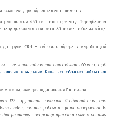
ва комплексу для відвантаження цементу.
тотранспортом 450 тис. тонн цементу. Передбачена
міналу дозволить створити 80 нових робочих місць.
ь до групи CRH – світового лідера у виробництві
ння – не лише відновити пошкоджені обʼєкти, щоб
аголосив начальник Київської обласної військової
ми матеріалами для відновлення Гостомеля.
яких 127 – зруйновані повністю. Я вдячний тим, хто
долю людей, про нові робочі місця та повернення до
ля розвитку і реалізації проєктів саме в нашому