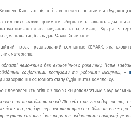
і Вишневе Київської області завершили основний етап будівницт
о комплекс зможе приймати, зберігати та відвантажувати ав
автоматизована лінія пакування та палетизації. Відкриття тер
на сума інвестицій складає 34 мільйони євро.
иційний проєкт реалізований компанією CEMARK, яка входит
ьних матеріалів.
и області неможлива без економічного розвитку. Наше завда
обхідними соціальними послугами та робочими місцями
»
, –
н
годи завершення основного етапу будівництва комплексу.
же є домовленість, згідно з якою CRH допомагатиме з будівельни
руйновано та пошкоджено понад 700 суб’єктів господарювання, з 
яльність та реалізує перспективні проєкти. Адже це все – про 
римувати кожного інвестора та надаватиме найкращі умови д