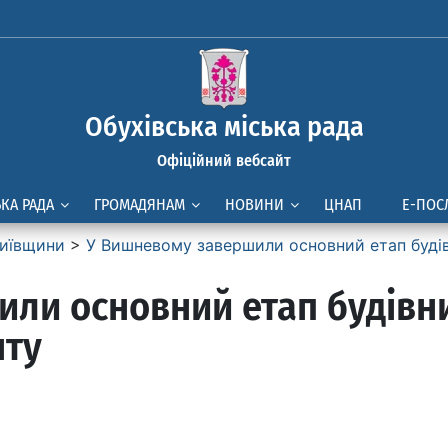
Обухівська міська рада
Офіційний вебсайт
ЬКА РАДА
ГРОМАДЯНАМ
НОВИНИ
ЦНАП
Е-ПОС
иївщини
>
У Вишневому завершили основний етап буді
ли основний етап будівн
нту