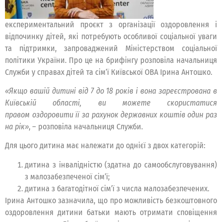
експериментальний проєкт з організації оздоровлення і
відпочинку дітей, які потребують особливої соціальної уваги
та підтримки, запроваджений Міністерством соціальної
політики України. Про це на брифінгу розповіла начальниця
Служби у справах дітей та сім’ї Київської ОВА Ірина Антошко.
«Якщо вашій дитині від 7 до 18 років і вона зареєстрована в
Київській області, ви можете скористатися
правом
оздоровити її за рахунок державних коштів один раз
на рік
»
, – розповіла начальниця Служби.
Для цього дитина має належати до однієї з двох категорій:
дитина з інвалідністю (здатна до самообслуговування)
з малозабезпеченої сім’ї;
дитина з багатодітної сім’ї з числа малозабезпечених.
Ірина Антошко зазначила, що про можливість безкоштовного
оздоровлення дитини батьки мають отримати сповіщення