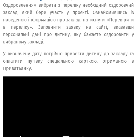
Оздоровлення» вибрати з переліку необхідний оздоровчий
заклад, який бере участь у проєкті. Ознайомившись із
наведеною інформацією про заклад, натиснути «Перевірити
в переліку». Заповнити заявку на сайті, вказавши
персональні дані про дитину, яку бажаєте оздоровити у
вибраному закладі.
У визначену дату потрібно привезти дитину до закладу та
оплатити путівку спеціальною карткою, отриманою в
ПриватБанку.