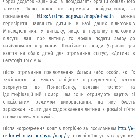
через додаток «Дія» або їм повідомлять органи соціального
захисту. Якщо вони не отримали повідомлення, за
посиланням
https://rstmo.ioc.gov.ua/mop/e-health
можна
перевірити наявність дитини в Базі даних пільговиків
Мінсоцполітики. У випадку, якщо в переліку пільговиків
відсутні дані про дитину, то можна подати заяву до
найближчого відділення Пенсійного фонду України для
взяття на облік дітей для отримання статусу «Дитина з
багатодітної сім’ї».
Після отримання повідомлення батьки (або особи, які їх
замінюють та мають офіційне підтвердження) мають
звернутися до ПриватБанку, взявши паспорт та
ідентифікаційний номер. Там вони отримують картку зі
спеціальним режимом використання, на яку будуть
зараховані кошти для оздоровлення дитини в розмірі п’яти
прожиткових мінімумів.
Після надходження коштів потрібно за посиланням
http://e-
ozdorovlennya.ioc.gov.ua/mop/
у розділі «Пошук закладу», «е-