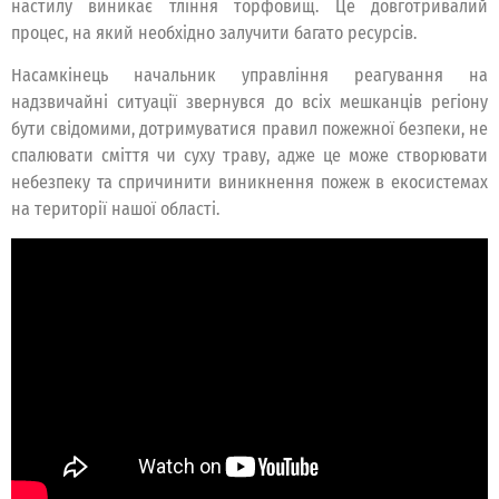
настилу виникає тління торфовищ. Це довготривалий
процес, на який необхідно залучити багато ресурсів.
Насамкінець начальник управління реагування на
надзвичайні ситуації звернувся до всіх мешканців регіону
бути свідомими, дотримуватися правил пожежної безпеки, не
спалювати сміття чи суху траву, адже це може створювати
небезпеку та спричинити виникнення пожеж в екосистемах
на території нашої області.