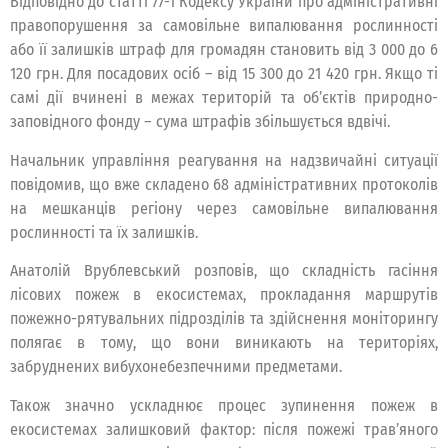
Відповідно до статті 77-1 Кодексу України про адміністративні
правопорушення за самовільне випалювання рослинності
або її залишків штраф для громадян становить від 3 000 до 6
120 грн. Для посадових осіб – від 15 300 до 21 420 грн. Якщо ті
самі дії вчинені в межах територій та об’єктів природно-
заповідного фонду – сума штрафів збільшується вдвічі.
Начальник управління реагування на надзвичайні ситуації
повідомив, що вже складено 68 адміністративних протоколів
на мешканців регіону через самовільне випалювання
рослинності та їх залишків.
Анатолій Врублевський розповів, що складність гасіння
лісових пожеж в екосистемах, прокладання маршрутів
пожежно-рятувальних підрозділів та здійснення моніторингу
полягає в тому, що вони виникають на територіях,
забруднених вибухонебезпечними предметами.
Також значно ускладнює процес зупинення пожеж в
екосистемах залишковий фактор: після пожежі трав’яного