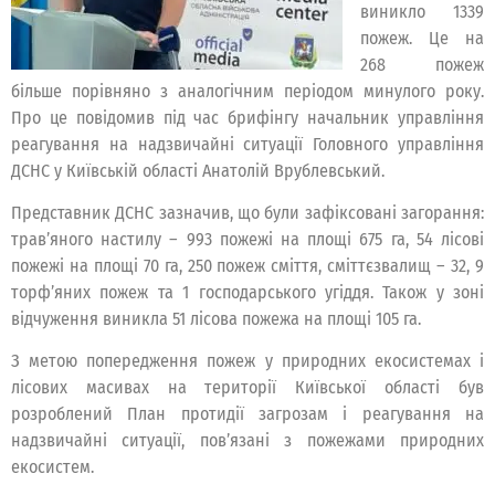
виникло 1339
пожеж. Це на
268 пожеж
більше порівняно з аналогічним періодом минулого року.
Про це повідомив під час брифінгу начальник управління
реагування на надзвичайні ситуації Головного управління
ДСНС у Київській області Анатолій Врублевський.
Представник ДСНС зазначив, що були зафіксовані загорання:
трав’яного настилу – 993 пожежі на площі 675 га, 54 лісові
пожежі на площі 70 га, 250 пожеж сміття, сміттєзвалищ – 32, 9
торф’яних пожеж та 1 господарського угіддя. Також у зоні
відчуження виникла 51 лісова пожежа на площі 105 га.
З метою попередження пожеж у природних екосистемах і
лісових масивах на території Київської області був
розроблений План протидії загрозам і реагування на
надзвичайні ситуації, пов’язані з пожежами природних
екосистем.