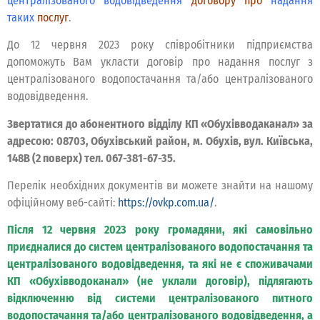
централізованого водовідведення
договору про
надання
таких
послуг
.
До 12 червня 2023 року співробітники підприємства
допоможуть Вам укласти договір про надання послуг з
централізованого водопостачання та/або централізованого
водовідведення.
Звертатися до абонентного відділу КП «Обухівводаканал» за
адресою: 08703, Обухівський район, м. Обухів, вул. Київська,
148В (2 поверх) тел. 067-381-67-35.
Перелік необхідних документів ви можете знайти на нашому
офіційному веб-сайті:
https://ovkp.com.ua/
.
Після 12 червня 2023 року громадяни, які самовільно
приєдналися до систем централізованого водопостачання та
централізованого водовідведення, та які не є споживачами
КП «Обухівводоканал» (не уклали договір), підлягають
відключенню від системи централізованого питного
водопостачання та/або централізованого водовідведення, а