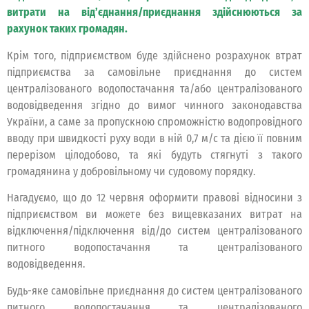
витрати на від’єднання/приєднання здійснюються за
рахунок таких громадян.
Крім того, підприємством буде здійснено розрахунок втрат
підприємства за самовільне приєднання до систем
централізованого водопостачання та/або централізованого
водовідведення згідно до вимог чинного законодавства
України, а саме за пропускною спроможністю водопровідного
вводу при швидкості руху води в ній 0,7 м/с та дією її повним
перерізом цілодобово, та які будуть стягнуті з такого
громадянина у добровільному чи судовому порядку.
Нагадуємо, що до 12 червня оформити правові відносини з
підприємством ви можете без вищевказаних витрат на
відключення/підключення від/до систем централізованого
питного водопостачання та централізованого
водовідведення.
Будь-яке самовільне приєднання до систем централізованого
питного водопостачання та централізованого