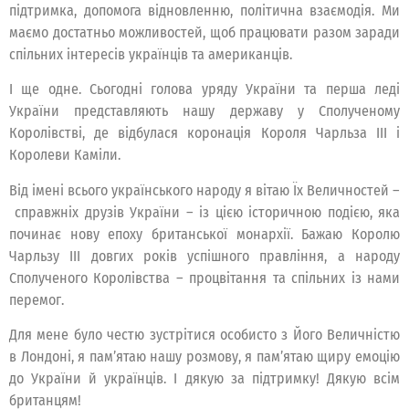
підтримка, допомога відновленню, політична взаємодія. Ми
маємо достатньо можливостей, щоб працювати разом заради
спільних інтересів українців та американців.
І ще одне. Сьогодні голова уряду України та перша леді
України представляють нашу державу у Сполученому
Королівстві, де відбулася коронація Короля Чарльза ІІІ і
Королеви Каміли.
Від імені всього українського народу я вітаю Їх Величностей –
справжніх друзів України – із цією історичною подією, яка
починає нову епоху британської монархії. Бажаю Королю
Чарльзу ІІІ довгих років успішного правління, а народу
Сполученого Королівства – процвітання та спільних із нами
перемог.
Для мене було честю зустрітися особисто з Його Величністю
в Лондоні, я пам’ятаю нашу розмову, я пам’ятаю щиру емоцію
до України й українців. І дякую за підтримку! Дякую всім
британцям!