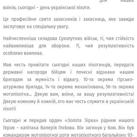
для наших
воїнів, сьогодні – день української піхоти.
Це професійне свято захисників і захисниць, яке завжди
заслуговує на спеціальну увагу.
Найчисленніша складова Сухопутних військ, ті, чия стійкість
найважливіша для оборони. Ті, чия результативність
особливо важлива.
Мав честь привітати сьогодні наших піхотинців, передати
державні нагороди бійцям і почесні відзнаки нашим
бригадам за мужність і відвагу. 10-та окрема гірсько-
штурмова бригада, 14-та окрема механізована, 56-та окрема
мотопіхотна… Дякую вам, воїни, за вашу результативність!
Дякую кожному й кожній, хто має честь служити в українській
піхоті!
Сьогодні ж передав орден «Золота Зірка» рідним нашого
Героя – капітана Валерія Глєбова. Він загинув у бою. Він був
командиром мотопіхотної роти мотопіхотного батальйону 93-