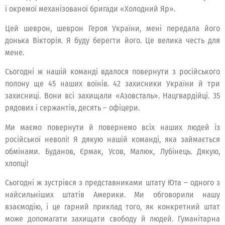
ї окремої механізованої бригади «Холодний Яр».
Цей шеврон, шеврон Героя України, мені передала його
донька Вікторія. Я буду берегти його. Це велика честь для
мене.
Сьогодні ж нашій команді вдалося повернути з російського
полону ще 45 наших воїнів. 42 захисники України й три
захисниці. Вони всі захищали «Азовсталь». Нацгвардійці. 35
рядових і сержантів, десять – офіцери.
Ми маємо повернути й повернемо всіх наших людей із
російської неволі! Я дякую нашій команді, яка займається
обмінами. Буданов, Єрмак, Усов, Малюк, Лубінець. Дякую,
хлопці!
Сьогодні ж зустрівся з представниками штату Юта – одного з
найсильніших штатів Америки. Ми обговорили нашу
взаємодію, і це гарний приклад того, як конкретний штат
може допомагати захищати свободу й людей. Гуманітарна