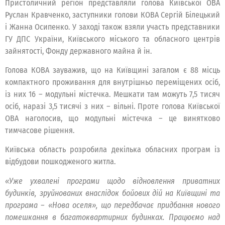
Пристоличний регіон представляли голова Київської ОВА
Руслан Кравченко, заступники голови КОВА Сергій Білецький
і Жанна Осипенко. У заході також взяли участь представники
ГУ ДПС України, Київського міського та обласного центрів
зайнятості, Фонду державного майна й ін.
Голова КОВА зауважив, що на Київщині загалом є 88 місць
компактного проживання для внутрішньо переміщених осіб,
із них 16 – модульні містечка. Мешкати там можуть 7,5 тисяч
осіб, наразі 3,5 тисячі з них – вільні. Проте голова Київської
ОВА наголосив, що модульні містечка – це винятково
тимчасове рішення.
Київська область розробила декілька обласних програм із
відбудови пошкодженого житла.
«Уже ухвалені програми щодо відновлення приватних
будинків, зруйнованих внаслідок бойових дій на Київщині та
програма – «Нова оселя», що передбачає придбання нового
помешкання в багатоквартирних будинках. Працюємо над