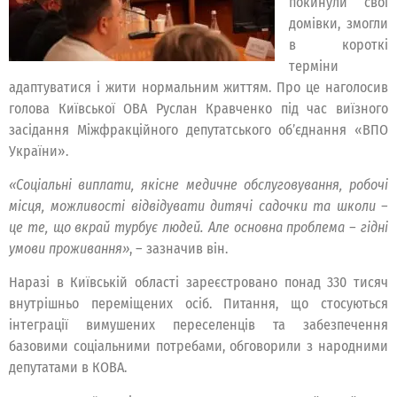
покинули свої
домівки, змогли
в короткі
терміни
адаптуватися і жити нормальним життям. Про це наголосив
голова Київської ОВА Руслан Кравченко під час виїзного
засідання Міжфракційного депутатського об’єднання «ВПО
України».
«Соціальні виплати, якісне медичне обслуговування, робочі
місця, можливості відвідувати дитячі садочки та школи –
це те, що вкрай турбує людей. Але основна проблема – гідні
умови проживання»
, – зазначив він.
Наразі в Київській області зареєстровано понад 330 тисяч
внутрішньо переміщених осіб. Питання, що стосуються
інтеграції вимушених переселенців та забезпечення
базовими соціальними потребами, обговорили з народними
депутатами в КОВА.